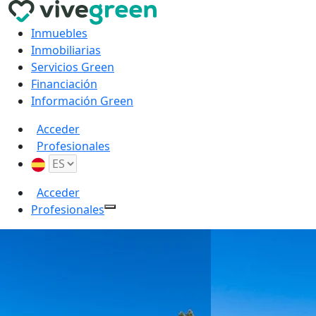
Inmuebles
Inmobiliarias
Servicios Green
Financiación
Información Green
Acceder
Profesionales
Acceder
Profesionales