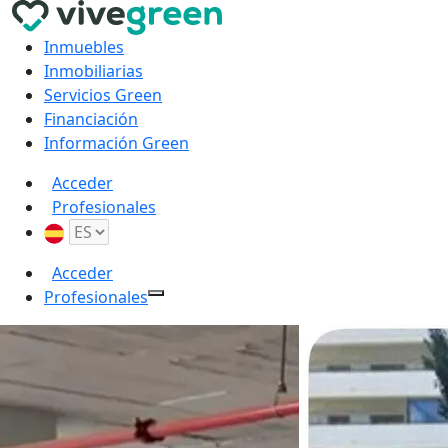
Inmuebles
Inmobiliarias
Servicios Green
Financiación
Información Green
Acceder
Profesionales
Acceder
Profesionales