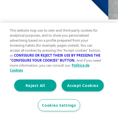
This website may use its own and third-party cookies for
Ga
analytical purposes, and to show you personalized
advertising based on a profile prepared from your
P
browsing habits (for example, pages visited). You can
2
20 m
accept all cookies by pressing the "Accept cookies" button,
or
CONFIGURE OR REJECT THEIR USE BY PRESSING THE
Construidos
"CONFIGURE YOUR COOKIES" BUTTON.
And if you need
more information, you can consult our
Política de
0
Cookies
0
Reject All
Accept Cookies
Et. Energética
No disponible
Precio
22.900 €
Cookies Settings
Se vende plaza de garaje en el Residencial Las
Se