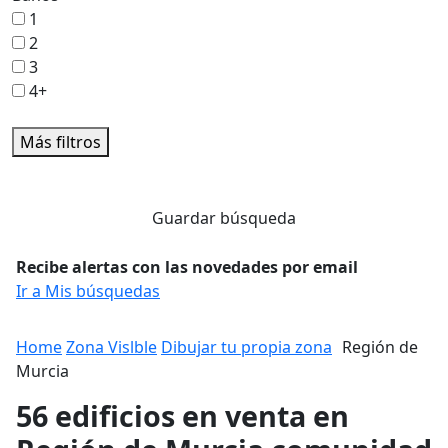
1
2
3
4+
Más filtros
Guardar búsqueda
Recibe alertas con las novedades por email
Ir a Mis búsquedas
Home
Zona Vislble
Dibujar tu propia zona
Región de
Murcia
56 edificios en venta en