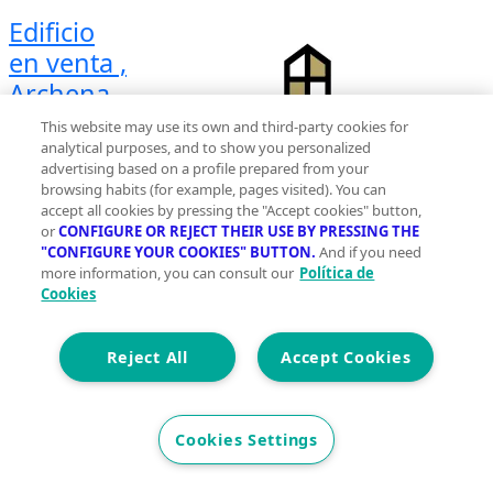
Edificio
en venta ,
Archena
centro,
This website may use its own and third-party cookies for
Archena
analytical purposes, and to show you personalized
advertising based on a profile prepared from your
Planta 0 |
browsing habits (for example, pages visited). You can
accept all cookies by pressing the "Accept cookies" button,
Con
or
CONFIGURE OR REJECT THEIR USE BY PRESSING THE
ascensor
"CONFIGURE YOUR COOKIES" BUTTON.
And if you need
2
more information, you can consult our
Política de
1399 m
Cookies
Construidos
3
Reject All
Accept Cookies
2
Et. Energética
Cons.
G
Cookies Settings
Precio