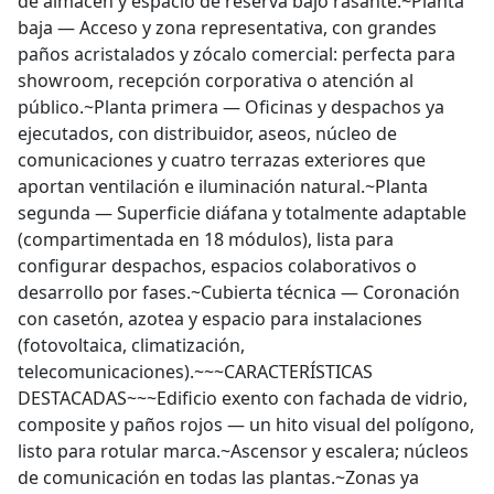
de almacén y espacio de reserva bajo rasante.~Planta
baja — Acceso y zona representativa, con grandes
paños acristalados y zócalo comercial: perfecta para
showroom, recepción corporativa o atención al
público.~Planta primera — Oficinas y despachos ya
ejecutados, con distribuidor, aseos, núcleo de
comunicaciones y cuatro terrazas exteriores que
aportan ventilación e iluminación natural.~Planta
segunda — Superficie diáfana y totalmente adaptable
(compartimentada en 18 módulos), lista para
configurar despachos, espacios colaborativos o
desarrollo por fases.~Cubierta técnica — Coronación
con casetón, azotea y espacio para instalaciones
(fotovoltaica, climatización,
telecomunicaciones).~~~CARACTERÍSTICAS
DESTACADAS~~~Edificio exento con fachada de vidrio,
composite y paños rojos — un hito visual del polígono,
listo para rotular marca.~Ascensor y escalera; núcleos
de comunicación en todas las plantas.~Zonas ya