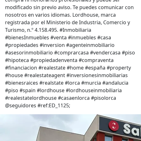
modificado sin previo aviso. Te puedes comunicar con
nosotros en varios idiomas. Lordhouse, marca
registrada por el Ministerio de Industria, Comercio y
Turismo, n.º 4.158.495. #Inmobiliaria
#bienesInmuebles #venta #inmuebles #casa
#propiedades #inversion #agenteinmobiliario
#asesorinmobiliario #comprarcasa #vendercasa #piso
#hipoteca #propiedadenventa #compraventa
#financiacion #realestate #home #españa #property
#house #realestateagent #inversionesinmobiliarias
#bienesraices #realstate #lorca #murcia #andalucia
#piso #spain #lordhouse #lordhouseinmobiliaria
#realestatelordhouse #casaenlorca #pisolorca
@seguidores #ref:ED_1125;