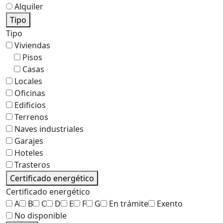
Alquiler
Tipo
Tipo
Viviendas
Pisos
Casas
Locales
Oficinas
Edificios
Terrenos
Naves industriales
Garajes
Hoteles
Trasteros
Certificado energético
Certificado energético
A
B
C
D
E
F
G
En trámite
Exento
No disponible