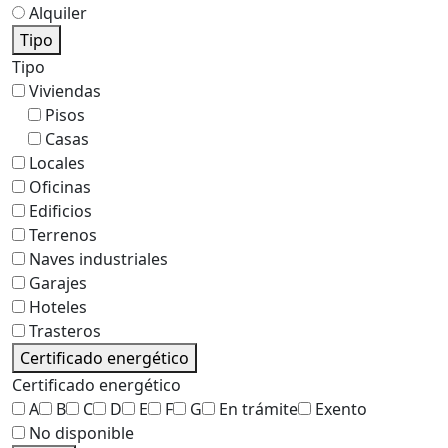
Alquiler
Tipo
Tipo
Viviendas
Pisos
Casas
Locales
Oficinas
Edificios
Terrenos
Naves industriales
Garajes
Hoteles
Trasteros
Certificado energético
Certificado energético
A
B
C
D
E
F
G
En trámite
Exento
No disponible