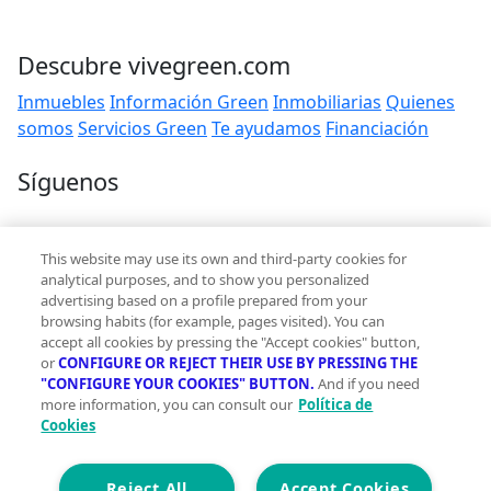
Descubre vivegreen.com
Inmuebles
Información Green
Inmobiliarias
Quienes
somos
Servicios Green
Te ayudamos
Financiación
Síguenos
Contacto
This website may use its own and third-party cookies for
hola@vivegreen.com
analytical purposes, and to show you personalized
advertising based on a profile prepared from your
browsing habits (for example, pages visited). You can
accept all cookies by pressing the "Accept cookies" button,
or
CONFIGURE OR REJECT THEIR USE BY PRESSING THE
"CONFIGURE YOUR COOKIES" BUTTON.
And if you need
more information, you can consult our
Política de
Aviso Legal
Cookies
Condiciones de uso
Politica de privacidad
Política de cookies
Reject All
Accept Cookies