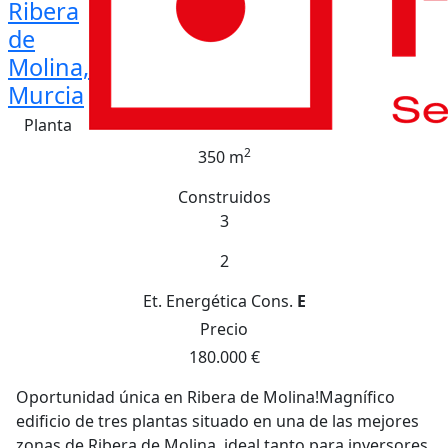
Ribera
de
Molina,
Murcia
Planta
2
350 m
Construidos
3
2
Et. Energética
Cons.
E
Precio
180.000 €
Oportunidad única en Ribera de Molina!Magnífico
edificio de tres plantas situado en una de las mejores
zonas de Ribera de Molina, ideal tanto para inversores