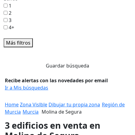
1
2
3
4+
Más filtros
Guardar búsqueda
Recibe alertas con las novedades por email
Ir a Mis búsquedas
Home
Zona Vislble
Dibujar tu propia zona
Región de
Murcia
Murcia
Molina de Segura
3 edificios en venta en