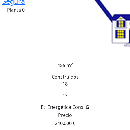
Segura
Planta 0
2
485 m
Construidos
18
12
Et. Energética
Cons.
G
Precio
240.000 €