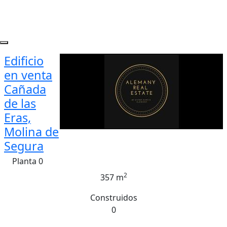
Edificio
en venta
Cañada
de las
Eras,
Molina de
Segura
Planta 0
2
357 m
Construidos
0