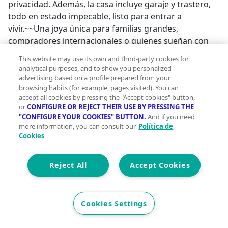
privacidad. Además, la casa incluye garaje y trastero,
todo en estado impecable, listo para entrar a
vivir.~~Una joya única para familias grandes,
compradores internacionales o quienes sueñan con
una casa de lujo a solo media hora de Córdoba capital.
This website may use its own and third-party cookies for
Vive el encanto y la distinción de un hogar pensado
analytical purposes, and to show you personalized
para quienes buscan lo mejor.~~~INFORMACIÓN
advertising based on a profile prepared from your
browsing habits (for example, pages visited). You can
ADICIONAL: Dando cumplimiento a la normativa
accept all cookies by pressing the "Accept cookies" button,
vigente, tenemos a disposición del cliente el
or
CONFIGURE OR REJECT THEIR USE BY PRESSING THE
Documento de Información Abreviada. Igualmente, en
"CONFIGURE YOUR COOKIES" BUTTON.
And if you need
cumplimiento al articulo 5º del Decreto 21805 de 11 de
more information, you can consult our
Política de
Cookies
Octubre, por el que se aprueba el Reglamento de
Información al Consumidor en la compraventa y
arrendamiento de la vivienda en Andalucía, se informa
Reject All
Accept Cookies
que en el precio del inmueble reflejado, NO figuran los
gastos derivados de la compraventa, tales como
impuestos de transmisiones patrimoniales, impuestos
Cookies Settings
de datos jurídicos documentados, notaría, registro de
la propiedad y honorarios de la agencia inmobiliaria. El