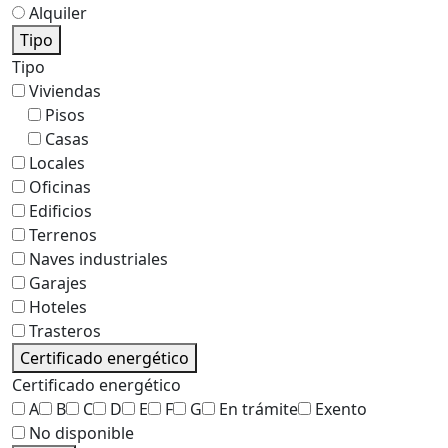
Alquiler
Tipo
Tipo
Viviendas
Pisos
Casas
Locales
Oficinas
Edificios
Terrenos
Naves industriales
Garajes
Hoteles
Trasteros
Certificado energético
Certificado energético
A
B
C
D
E
F
G
En trámite
Exento
No disponible