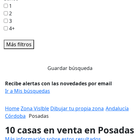
1
2
3
4+
Más filtros
Guardar búsqueda
Recibe alertas con las novedades por email
Ir a Mis búsquedas
Home
Zona Vislble
Dibujar tu propia zona
Andalucía
Córdoba
Posadas
10 casas en venta en Posadas
Más información sobre estos resultados