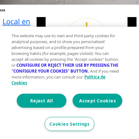
Local en
alquiler ,
This website may use its own and third-party cookies for
Parc
analytical purposes, and to show you personalized
central,
advertising based on a profile prepared from your
browsing habits (for example, pages visited). You can
Torrent
accept all cookies by pressing the "Accept cookies" button,
Planta 0
or
CONFIGURE OR REJECT THEIR USE BY PRESSING THE
"CONFIGURE YOUR COOKIES" BUTTON.
And if you need
2
105 m
more information, you can consult our
Política de
Cookies
Construidos
0
Reject All
Accept Cookies
0
Et. Energética
Cons.
G
Cookies Settings
500 €