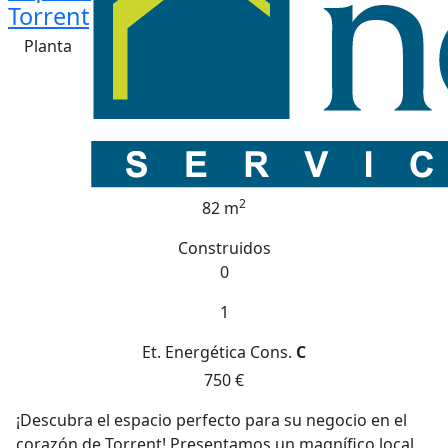
Torrent
Planta
2
82 m
Construidos
0
1
Et. Energética
Cons.
C
750 €
¡Descubra el espacio perfecto para su negocio en el
corazón de Torrent! Presentamos un magnífico local