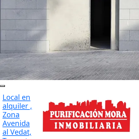
Local en
alquiler ,
Zona
Avenida
al Vedat,