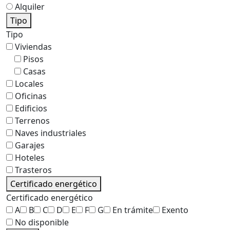
Alquiler
Tipo
Tipo
Viviendas
Pisos
Casas
Locales
Oficinas
Edificios
Terrenos
Naves industriales
Garajes
Hoteles
Trasteros
Certificado energético
Certificado energético
A
B
C
D
E
F
G
En trámite
Exento
No disponible