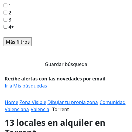
1
2
3
4+
Más filtros
Guardar búsqueda
Recibe alertas con las novedades por email
Ir a Mis búsquedas
Home
Zona Vislble
Dibujar tu propia zona
Comunidad
Valenciana
Valencia
Torrent
13 locales en alquiler en