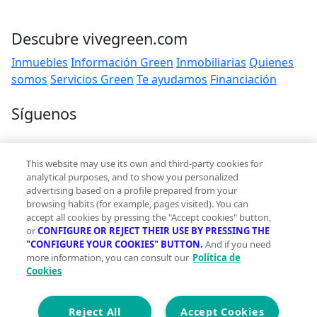
Descubre vivegreen.com
Inmuebles
Información Green
Inmobiliarias
Quienes
somos
Servicios Green
Te ayudamos
Financiación
Síguenos
Contacto
This website may use its own and third-party cookies for
hola@vivegreen.com
analytical purposes, and to show you personalized
advertising based on a profile prepared from your
browsing habits (for example, pages visited). You can
accept all cookies by pressing the "Accept cookies" button,
or
CONFIGURE OR REJECT THEIR USE BY PRESSING THE
"CONFIGURE YOUR COOKIES" BUTTON.
And if you need
more information, you can consult our
Política de
Aviso Legal
Cookies
Condiciones de uso
Politica de privacidad
Política de cookies
Reject All
Accept Cookies