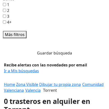
1
2
3
4+
Más filtros
Guardar búsqueda
Recibe alertas con las novedades por email
Ir a Mis búsquedas
Home
Zona Vislble
Dibujar tu propia zona
Comunidad
Valenciana
Valencia
Torrent
0 trasteros en alquiler en