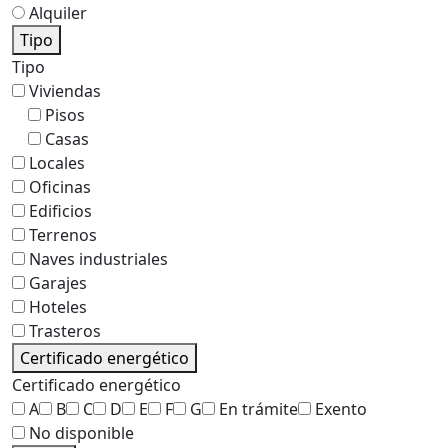
Alquiler
Tipo
Tipo
Viviendas
Pisos
Casas
Locales
Oficinas
Edificios
Terrenos
Naves industriales
Garajes
Hoteles
Trasteros
Certificado energético
Certificado energético
A
B
C
D
E
F
G
En trámite
Exento
No disponible