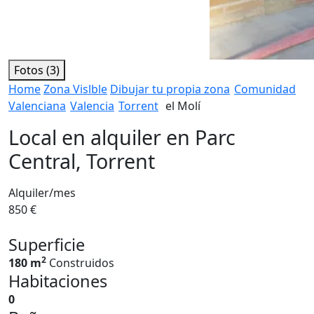
Fotos (3)
Home
Zona Vislble
Dibujar tu propia zona
Comunidad
Valenciana
Valencia
Torrent
el Molí
Local en alquiler en Parc
Central, Torrent
Alquiler/mes
850 €
Superficie
2
180 m
Construidos
Habitaciones
0