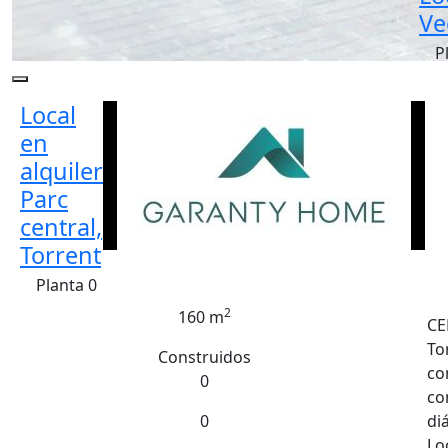
Ve
P
Local
en
alquiler
Parc
central,
Torrent
Planta 0
2
160 m
CE
To
Construidos
co
0
co
0
di
Lo