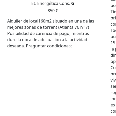
Et. Energética
Cons.
G
po
850 €
Ti
pr
Alquiler de local160m2 situado en una de las
co
mejores zonas de torrent (Atlanta 76 nº 7)
To
Posibilidad de carencia de pago, mientras
pu
dure la obra de adecuación a la actividad
15
deseada. Preguntar condiciones;
la
di
op
Co
pr
vi
se
ro
in
es
co