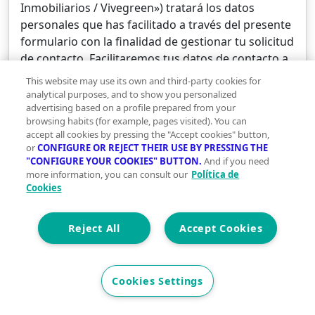
Inmobiliarios / Vivegreen») tratará los datos
personales que has facilitado a través del presente
formulario con la finalidad de gestionar tu solicitud
de contacto. Facilitaremos tus datos de contacto a
Inmobiliaria El Porvenir, legitimado por el
This website may use its own and third-party cookies for
consentimiento otorgado mediante la remisión del
analytical purposes, and to show you personalized
mismo. Puedes obtener más información sobre el
advertising based on a profile prepared from your
browsing habits (for example, pages visited). You can
tratamiento de tus datos personales, y cómo
accept all cookies by pressing the "Accept cookies" button,
ejercitar tus derechos, consultando nuestra
or
CONFIGURE OR REJECT THEIR USE BY PRESSING THE
Política de Privacidad
.
"CONFIGURE YOUR COOKIES" BUTTON.
And if you need
more information, you can consult our
Política de
Cookies
He leído y acepto la
Política de Privacidad para
Usuarios
Reject All
Accept Cookies
He leído y acepto las
Condiciones de Uso para
Cookies Settings
Usuarios