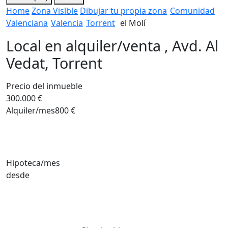
Home
Zona Vislble
Dibujar tu propia zona
Comunidad
Valenciana
Valencia
Torrent
el Molí
Local en alquiler/venta , Avd. Al
Vedat, Torrent
Precio del inmueble
300.000 €
Alquiler/mes
800 €
Hipoteca/mes
desde