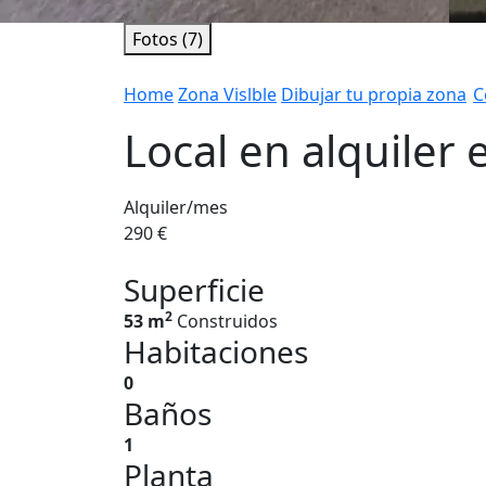
Fotos (7)
Home
Zona Vislble
Dibujar tu propia zona
C
Local en alquiler 
Alquiler/mes
290 €
Superficie
2
53 m
Construidos
Habitaciones
0
Baños
1
Planta