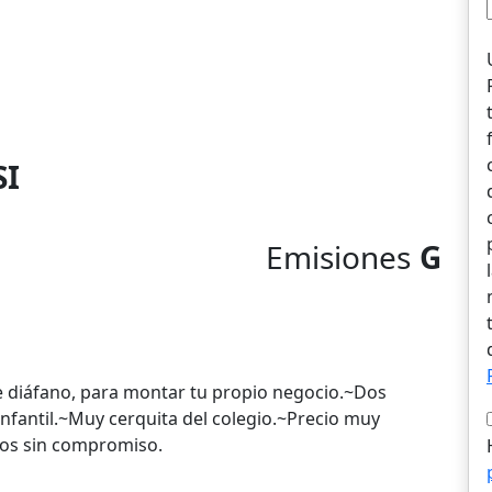
SI
Emisiones
G
l
te diáfano, para montar tu propio negocio.~Dos
 infantil.~Muy cerquita del colegio.~Precio muy
os sin compromiso.