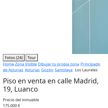
Fotos (24)
Tour
Home
Zona Vislble
Dibujar tu propia zona
Principado
de Asturias
Asturias
Gozón
Santolaya
Los Laureles
Piso en venta en calle Madrid,
19, Luanco
Precio del inmueble
175.000 €