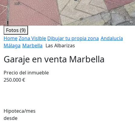
Fotos (9)
Home
Zona Vislble
Dibujar tu propia zona
Andalucía
Málaga
Marbella
Las Albarizas
Garaje en venta Marbella
Precio del inmueble
250.000 €
Hipoteca/mes
desde