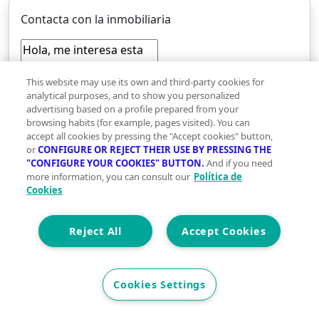
Contacta con la inmobiliaria
This website may use its own and third-party cookies for
analytical purposes, and to show you personalized
advertising based on a profile prepared from your
browsing habits (for example, pages visited). You can
accept all cookies by pressing the "Accept cookies" button,
or
CONFIGURE OR REJECT THEIR USE BY PRESSING THE
"CONFIGURE YOUR COOKIES" BUTTON.
And if you need
more information, you can consult our
Política de
Cookies
Reject All
Accept Cookies
UCI SPPI («UCI Servicios para Profesionales
Inmobiliarios / Vivegreen») tratará los datos
personales que has facilitado a través del presente
Cookies Settings
formulario con la finalidad de gestionar tu solicitud
de contacto. Facilitaremos tus datos de contacto a