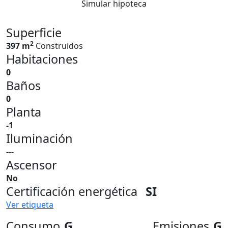
Simular hipoteca
Superficie
2
397 m
Construidos
Habitaciones
0
Baños
0
Planta
-1
Iluminación
---
Ascensor
No
Certificación energética
SI
Ver etiqueta
Consumo
G
Emisiones
G