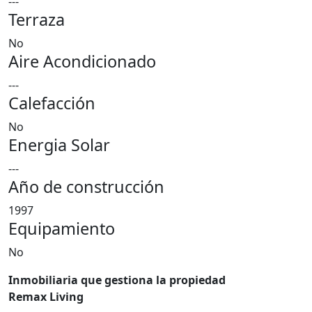
---
Terraza
No
Aire Acondicionado
---
Calefacción
No
Energia Solar
---
Año de construcción
1997
Equipamiento
No
Inmobiliaria que gestiona la propiedad
Remax Living