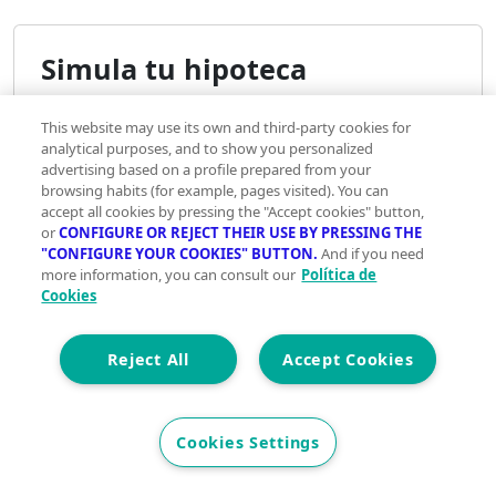
Simula tu hipoteca
This website may use its own and third-party cookies for
analytical purposes, and to show you personalized
Precio del inmueble
advertising based on a profile prepared from your
browsing habits (for example, pages visited). You can
€
accept all cookies by pressing the "Accept cookies" button,
or
CONFIGURE OR REJECT THEIR USE BY PRESSING THE
"CONFIGURE YOUR COOKIES" BUTTON.
And if you need
10.000€
3.000.000€
more information, you can consult our
Política de
Cookies
Reject All
Accept Cookies
Ahorro
aportado
Cookies Settings