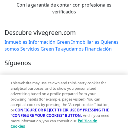
Con la garantía de contar con profesionales
verificados
Descubre vivegreen.com
Inmuebles
Información Green
Inmobiliarias
Quienes
somos
Servicios Green
Te ayudamos
Financiación
Síguenos
Contacto
This website may use its own and third-party cookies for
hola@vivegreen.com
analytical purposes, and to show you personalized
advertising based on a profile prepared from your
browsing habits (for example, pages visited). You can
accept all cookies by pressing the "Accept cookies" button,
or
CONFIGURE OR REJECT THEIR USE BY PRESSING THE
"CONFIGURE YOUR COOKIES" BUTTON.
And if you need
more information, you can consult our
Política de
Aviso Legal
Cookies