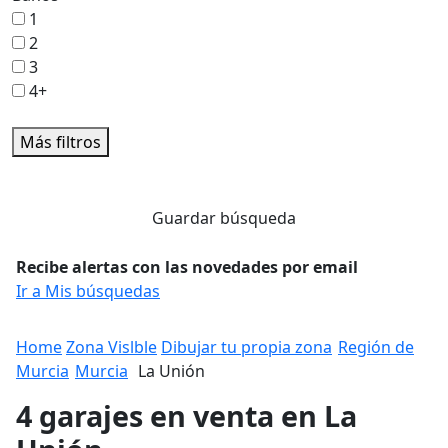
1
2
3
4+
Más filtros
Guardar búsqueda
Recibe alertas con las novedades por email
Ir a Mis búsquedas
Home
Zona Vislble
Dibujar tu propia zona
Región de
Murcia
Murcia
La Unión
4 garajes en venta en La