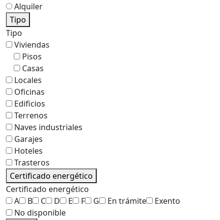
Alquiler
Tipo
Tipo
Viviendas
Pisos
Casas
Locales
Oficinas
Edificios
Terrenos
Naves industriales
Garajes
Hoteles
Trasteros
Certificado energético
Certificado energético
A
B
C
D
E
F
G
En trámite
Exento
No disponible