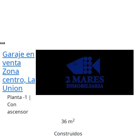
Garaje en
venta
Zona
centro, La
Union
Planta -1 |
Con
ascensor
2
36 m
Construidos