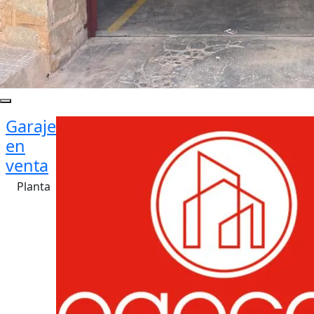
Garaje
en
venta
Planta