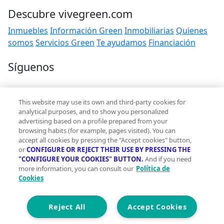
Descubre vivegreen.com
Inmuebles
Información Green
Inmobiliarias
Quienes
somos
Servicios Green
Te ayudamos
Financiación
Síguenos
Contacto
This website may use its own and third-party cookies for
hola@vivegreen.com
analytical purposes, and to show you personalized
advertising based on a profile prepared from your
browsing habits (for example, pages visited). You can
accept all cookies by pressing the "Accept cookies" button,
or
CONFIGURE OR REJECT THEIR USE BY PRESSING THE
"CONFIGURE YOUR COOKIES" BUTTON.
And if you need
more information, you can consult our
Política de
Aviso Legal
Cookies
Condiciones de uso
Politica de privacidad
Política de cookies
Reject All
Accept Cookies
Accesibilidad