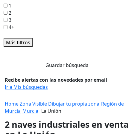
1
2
3
4+
Más filtros
Guardar búsqueda
Recibe alertas con las novedades por email
Ir a Mis búsquedas
Home
Zona Vislble
Dibujar tu propia zona
Región de
Murcia
Murcia
La Unión
2 naves industriales en venta