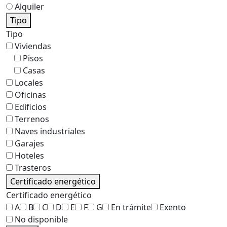
Alquiler
Tipo
Tipo
Viviendas
Pisos
Casas
Locales
Oficinas
Edificios
Terrenos
Naves industriales
Garajes
Hoteles
Trasteros
Certificado energético
Certificado energético
A
B
C
D
E
F
G
En trámite
Exento
No disponible