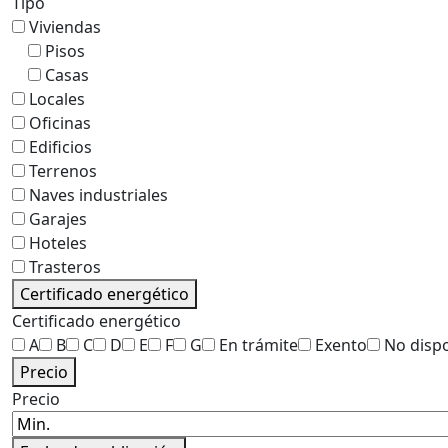
Tipo
Viviendas
Pisos
Casas
Locales
Oficinas
Edificios
Terrenos
Naves industriales
Garajes
Hoteles
Trasteros
Certificado energético
Certificado energético
A
B
C
D
E
F
G
En trámite
Exento
No disp
Precio
Precio