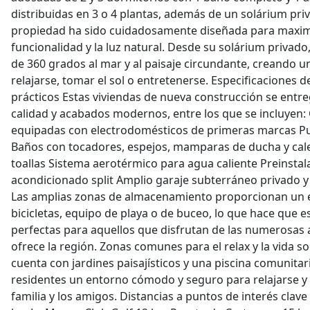
distribuidas en 3 o 4 plantas, además de un solárium pri
propiedad ha sido cuidadosamente diseñada para maximiz
funcionalidad y la luz natural. Desde su solárium privado,
de 360 grados al mar y al paisaje circundante, creando u
relajarse, tomar el sol o entretenerse. Especificaciones d
prácticos Estas viviendas de nueva construcción se entre
calidad y acabados modernos, entre los que se incluyen
equipadas con electrodomésticos de primeras marcas Pu
Baños con tocadores, espejos, mamparas de ducha y cale
toallas Sistema aerotérmico para agua caliente Preinstal
acondicionado split Amplio garaje subterráneo privado
Las amplias zonas de almacenamiento proporcionan un e
bicicletas, equipo de playa o de buceo, lo que hace que e
perfectas para aquellos que disfrutan de las numerosas ac
ofrece la región. Zonas comunes para el relax y la vida so
cuenta con jardines paisajísticos y una piscina comunitari
residentes un entorno cómodo y seguro para relajarse y 
familia y los amigos. Distancias a puntos de interés clav