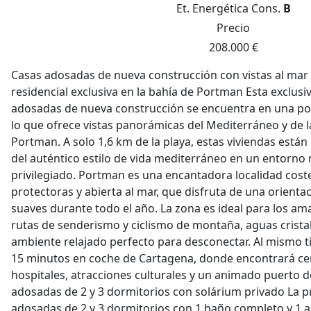
Et. Energética
Cons.
B
Precio
208.000 €
Casas adosadas de nueva construcción con vistas al mar
residencial exclusiva en la bahía de Portman Esta exclus
adosadas de nueva construcción se encuentra en una po
lo que ofrece vistas panorámicas del Mediterráneo y de 
Portman. A solo 1,6 km de la playa, estas viviendas están
del auténtico estilo de vida mediterráneo en un entorno 
privilegiado. Portman es una encantadora localidad cos
protectoras y abierta al mar, que disfruta de una orient
suaves durante todo el año. La zona es ideal para los aman
rutas de senderismo y ciclismo de montaña, aguas crista
ambiente relajado perfecto para desconectar. Al mismo t
15 minutos en coche de Cartagena, donde encontrará ce
hospitales, atracciones culturales y un animado puerto 
adosadas de 2 y 3 dormitorios con solárium privado La 
adosadas de 2 y 3 dormitorios con 1 baño completo y 1 a