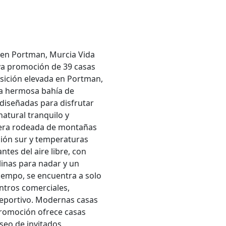
 en Portman, Murcia Vida
iva promoción de 39 casas
sición elevada en Portman,
la hermosa bahía de
 diseñadas para disfrutar
natural tranquilo y
tera rodeada de montañas
ación sur y temperaturas
tes del aire libre, con
linas para nadar y un
iempo, se encuentra a solo
ntros comerciales,
deportivo. Modernas casas
promoción ofrece casas
seo de invitados,