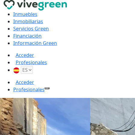
Inmuebles
Inmobiliarias
Servicios Green
Financiación
Información Green
Acceder
Profesionales
Acceder
Profesionales