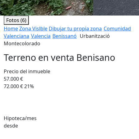
Fotos (6)
Home
Zona Vislble
Dibujar tu propia zona
Comunidad
Valenciana
Valencia
Benissanó
Urbanització
Montecolorado
Terreno en venta Benisano
Precio del inmueble
57.000 €
72.000 €
21%
Hipoteca/mes
desde