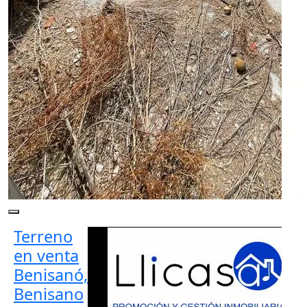
Terreno
en venta
Benisanó,
Benisano