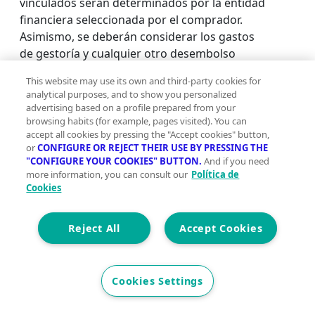
vinculados serán determinados por la entidad
financiera seleccionada por el comprador.
Asimismo, se deberán considerar los gastos
de gestoría y cualquier otro desembolso
inherente a la formalización de la
This website may use its own and third-party cookies for
compraventa que, conforme a la legislación
analytical purposes, and to show you personalized
vigente, correspondan a la parte adquirente,
advertising based on a profile prepared from your
salvo pacto expreso en contrario con el
browsing habits (for example, pages visited). You can
accept all cookies by pressing the "Accept cookies" button,
vendedor. El consumidor dispone, conforme a
or
CONFIGURE OR REJECT THEIR USE BY PRESSING THE
la normativa vigente, de información y
"CONFIGURE YOUR COOKIES" BUTTON.
And if you need
Qu
documentación adicional relativa al inmueble
more information, you can consult our
Política de
te
y a las condiciones de la compraventa, que
Cookies
pr
podrá ser consultada en las sedes físicas de la
ad
agencia o a través del portal indicado. Se
Reject All
Accept Cookies
tu
informa asimismo que la agencia inmobiliaria
qu
actúa exclusivamente como intermediaria en
pu
la operación, siendo cualquier eventual
Cookies Settings
ci
compraventa y sus condiciones susceptibles
en
de aceptación expresa por parte del