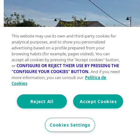
This website may use its own and third-party cookies for
analytical purposes, and to show you personalized
advertising based on a profile prepared from your
browsing habits (for example, pages visited). You can
accept all cookies by pressing the "Accept cookies" button,
or
CONFIGURE OR REJECT THEIR USE BY PRESSING THE
"CONFIGURE YOUR COOKIES" BUTTON.
And if you need
more information, you can consult our
Política de
Cookies
Reject All
Accept Cookies
Cookies Settings