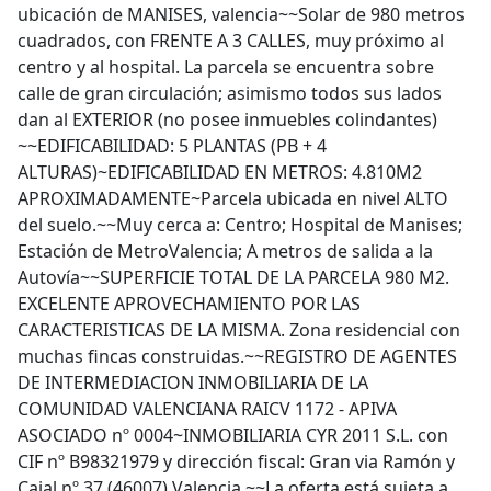
ubicación de MANISES, valencia~~Solar de 980 metros
cuadrados, con FRENTE A 3 CALLES, muy próximo al
centro y al hospital. La parcela se encuentra sobre
calle de gran circulación; asimismo todos sus lados
dan al EXTERIOR (no posee inmuebles colindantes)
~~EDIFICABILIDAD: 5 PLANTAS (PB + 4
ALTURAS)~EDIFICABILIDAD EN METROS: 4.810M2
APROXIMADAMENTE~Parcela ubicada en nivel ALTO
del suelo.~~Muy cerca a: Centro; Hospital de Manises;
Estación de MetroValencia; A metros de salida a la
Autovía~~SUPERFICIE TOTAL DE LA PARCELA 980 M2.
EXCELENTE APROVECHAMIENTO POR LAS
CARACTERISTICAS DE LA MISMA. Zona residencial con
muchas fincas construidas.~~REGISTRO DE AGENTES
DE INTERMEDIACION INMOBILIARIA DE LA
COMUNIDAD VALENCIANA RAICV 1172 - APIVA
ASOCIADO nº 0004~INMOBILIARIA CYR 2011 S.L. con
CIF nº B98321979 y dirección fiscal: Gran via Ramón y
Cajal nº 37 (46007) Valencia.~~La oferta está sujeta a