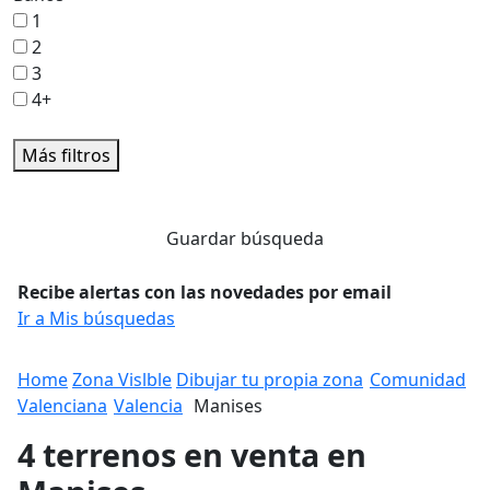
1
2
3
4+
Más filtros
Guardar búsqueda
Recibe alertas con las novedades por email
Ir a Mis búsquedas
Home
Zona Vislble
Dibujar tu propia zona
Comunidad
Valenciana
Valencia
Manises
4 terrenos en venta en