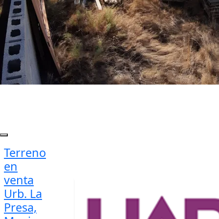
Terreno
en
venta
Urb. La
Presa,