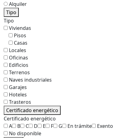
Alquiler
Tipo
Tipo
Viviendas
Pisos
Casas
Locales
Oficinas
Edificios
Terrenos
Naves industriales
Garajes
Hoteles
Trasteros
Certificado energético
Certificado energético
A
B
C
D
E
F
G
En trámite
Exento
No disponible