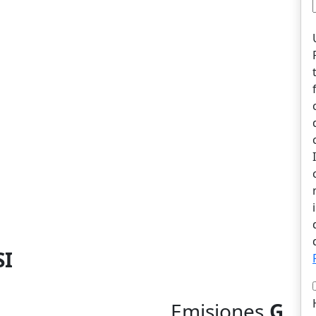
SI
Emisiones
G