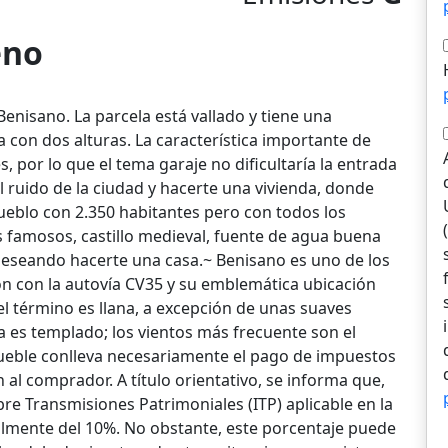
eno
enisano. La parcela está vallado y tiene una
 con dos alturas. La característica importante de
s, por lo que el tema garaje no dificultaría la entrada
l ruido de la ciudad y hacerte una vivienda, donde
pueblo con 2.350 habitantes pero con todos los
es famosos, castillo medieval, fuente de agua buena
s deseando hacerte una casa.~ Benisano es uno de los
n con la autovía CV35 y su emblemática ubicación
del término es llana, a excepción de unas suaves
a es templado; los vientos más frecuente son el
ueble conlleva necesariamente el pago de impuestos
al comprador. A título orientativo, se informa que,
e Transmisiones Patrimoniales (ITP) aplicable en la
lmente del 10%. No obstante, este porcentaje puede