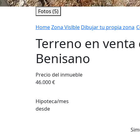
Fotos (5)
Home
Zona Vislble
Dibujar tu propia zona
C
Terreno en venta
Benisano
Precio del inmueble
46.000 €
Hipoteca/mes
desde
Sim