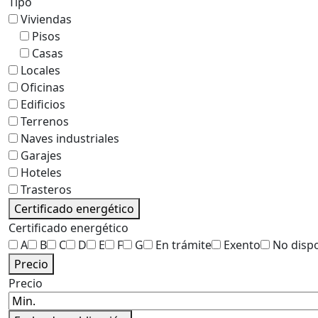
Tipo
Viviendas
Pisos
Casas
Locales
Oficinas
Edificios
Terrenos
Naves industriales
Garajes
Hoteles
Trasteros
Certificado energético
Certificado energético
A
B
C
D
E
F
G
En trámite
Exento
No disp
Precio
Precio