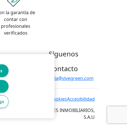
on la garantía de
contar con
profesionales
verificados
Síguenos
Contacto
es
hola@vivegreen.com
 de privacidad
Política de cookies
Accesibilidad
gs
RVICIOS PARA PROFESIONALES INMOBILIARIOS,
S.A.U