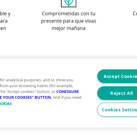
ble y
Comprometidas con tu
C
para
presente para que vivas
een
mejor mañana
s
os
Accept Cooki
for analytical purposes, and to show you
 from your browsing habits (for example,
 the "Accept cookies" button, or
CONFIGURE
Reject All
RE YOUR COOKIES" BUTTON.
And if you need
ookies
Aviso Legal
Condiciones de uso
Politica
Cookies Settin
2026 Vivegreen - Todos los derechos reservados - UCI SE