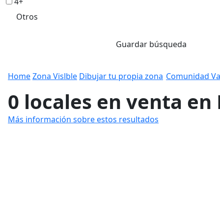
4+
Otros
Guardar búsqueda
Home
Zona Vislble
Dibujar tu propia zona
Comunidad Va
0 locales en venta en
Más información sobre estos resultados