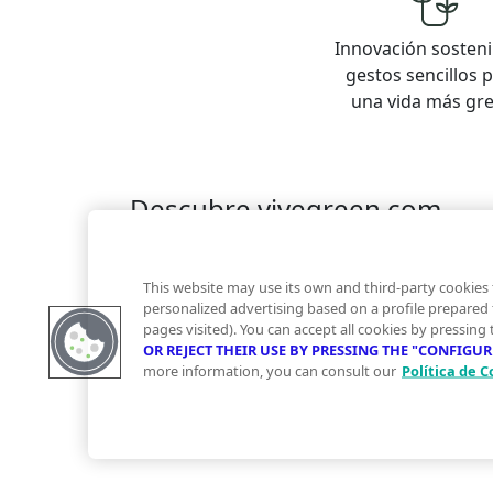
Innovación sosteni
gestos sencillos 
una vida más gr
Descubre vivegreen.com
Inmuebles
Información Green
Inmobiliaria
Quienes somos
Servicios Green
Te ayudam
This website may use its own and third-party cookies 
Financiación
personalized advertising based on a profile prepared
pages visited). You can accept all cookies by pressing
OR REJECT THEIR USE BY PRESSING THE "CONFIGU
more information, you can consult our
Política de C
© 