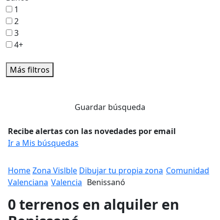
1
2
3
4+
Más filtros
Guardar búsqueda
Recibe alertas con las novedades por email
Ir a Mis búsquedas
Home
Zona Vislble
Dibujar tu propia zona
Comunidad
Valenciana
Valencia
Benissanó
0 terrenos en alquiler en