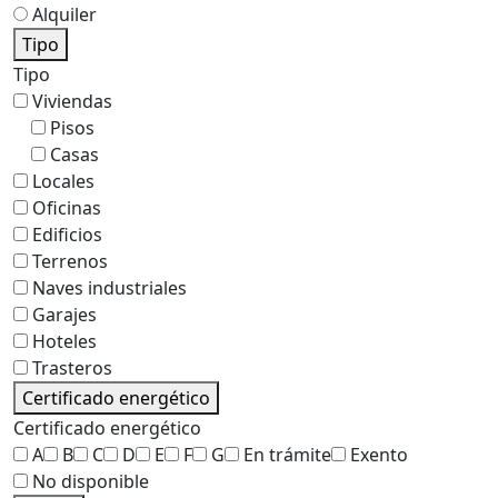
Alquiler
Tipo
Tipo
Viviendas
Pisos
Casas
Locales
Oficinas
Edificios
Terrenos
Naves industriales
Garajes
Hoteles
Trasteros
Certificado energético
Certificado energético
A
B
C
D
E
F
G
En trámite
Exento
No disponible