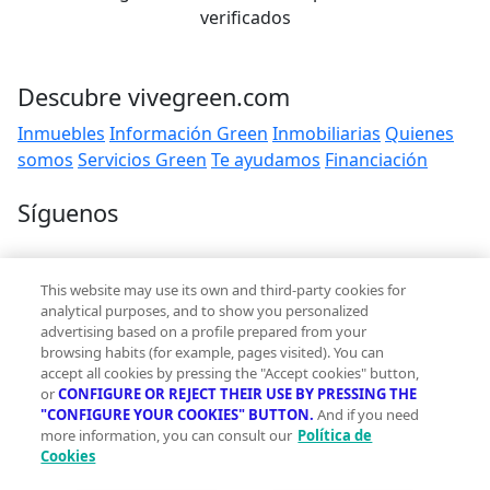
verificados
Descubre vivegreen.com
Inmuebles
Información Green
Inmobiliarias
Quienes
somos
Servicios Green
Te ayudamos
Financiación
Síguenos
Contacto
This website may use its own and third-party cookies for
hola@vivegreen.com
analytical purposes, and to show you personalized
advertising based on a profile prepared from your
browsing habits (for example, pages visited). You can
accept all cookies by pressing the "Accept cookies" button,
or
CONFIGURE OR REJECT THEIR USE BY PRESSING THE
"CONFIGURE YOUR COOKIES" BUTTON.
And if you need
more information, you can consult our
Política de
Aviso Legal
Cookies
Condiciones de uso