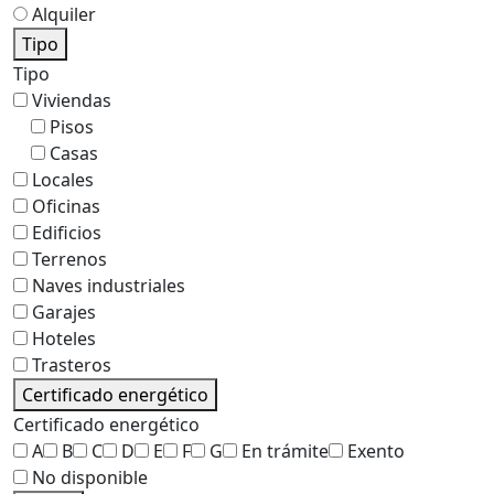
Alquiler
Tipo
Tipo
Viviendas
Pisos
Casas
Locales
Oficinas
Edificios
Terrenos
Naves industriales
Garajes
Hoteles
Trasteros
Certificado energético
Certificado energético
A
B
C
D
E
F
G
En trámite
Exento
No disponible