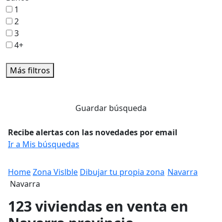
1
2
3
4+
Más filtros
Guardar búsqueda
Recibe alertas con las novedades por email
Ir a Mis búsquedas
Home
Zona Vislble
Dibujar tu propia zona
Navarra
Navarra
123 viviendas en venta en