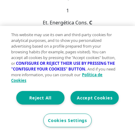
1
Et. Energética
Cons.
C
Precio
This website may use its own and third-party cookies for
230.000 €
analytical purposes, and to show you personalized
advertising based on a profile prepared from your
Si buscas una vivienda con amplitud, luz natural y
browsing habits (for example, pages visited). You can
accept all cookies by pressing the "Accept cookies" button,
vistas despejadas, esta puede ser una buena
or
CONFIGURE OR REJECT THEIR USE BY PRESSING THE
opción.Ubicada en calle Villafranca 4, en el barrio de
"CONFIGURE YOUR COOKIES" BUTTON.
And if you need
Orvina (Chantrea), cuenta con todos los servicios del
more information, you can consult our
Política de
día a día a pocos minutos: comercios, colegios, zonas
Cookies
verdes y buena comunicación con el centro de
Pamplona mediante transporte urbano.Se encuentra
Reject All
Accept Cookies
en un edificio rehabilitado, con revestimiento de
fachada y ventanas cambiadas, actuaciones que
mejoran el confort y la eficiencia energética del
Cookies Settings
inmueble.Dispone de más de 90 m² útiles, distribuidos
en 4 habitaciones, salón, cocina con despensa y balcón