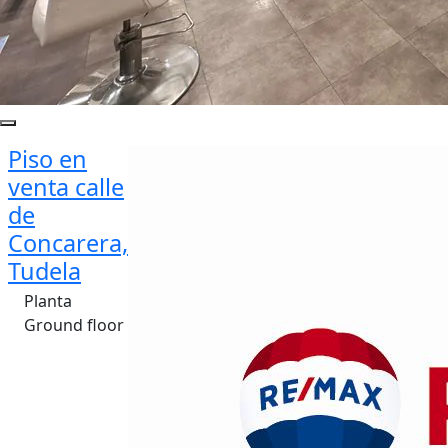
Piso en
venta calle
de
Concarera,
Tudela
Planta
Ground floor