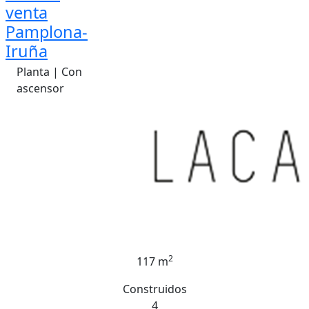
venta
Pamplona-
Iruña
Planta | Con
ascensor
2
117 m
Construidos
4