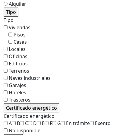
Alquiler
Tipo
Tipo
Viviendas
Pisos
Casas
Locales
Oficinas
Edificios
Terrenos
Naves industriales
Garajes
Hoteles
Trasteros
Certificado energético
Certificado energético
A
B
C
D
E
F
G
En trámite
Exento
No disponible