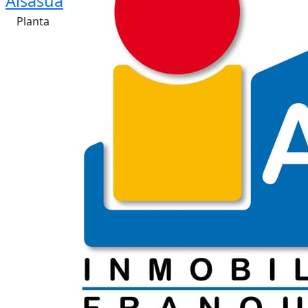
Alsasua
Planta