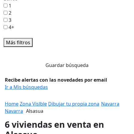
1
2
3
4+
Más filtros
Guardar búsqueda
Recibe alertas con las novedades por email
Ir a Mis búsquedas
Home
Zona Vislble
Dibujar tu propia zona
Navarra
Navarra
Alsasua
6 viviendas en venta en