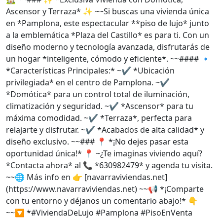
Ascensor y Terraza* ✨ ~~Si buscas una vivienda única
en *Pamplona, este espectacular **piso de lujo* junto
a la emblemática *Plaza del Castillo* es para ti. Con un
diseño moderno y tecnología avanzada, disfrutarás de
un hogar *inteligente, cómodo y eficiente*. ~~#### 🔹
*Características Principales:* ~✔ *Ubicación
privilegiada* en el centro de Pamplona. ~✔
*Domótica* para un control total de iluminación,
climatización y seguridad. ~✔ *Ascensor* para tu
máxima comodidad. ~✔ *Terraza*, perfecta para
relajarte y disfrutar. ~✔ *Acabados de alta calidad* y
diseño exclusivo. ~~### 📍 *¡No dejes pasar esta
oportunidad única!* 📍 ~¿Te imaginas viviendo aquí?
*Contacta ahora* al 📞 *630982479* y agenda tu visita.
~~🌐 Más info en 👉 [navarraviviendas.net]
(https://www.navarraviviendas.net) ~~📢 *¡Comparte
con tu entorno y déjanos un comentario abajo!* 👇
~~🔽 *#ViviendaDeLujo #Pamplona #PisoEnVenta