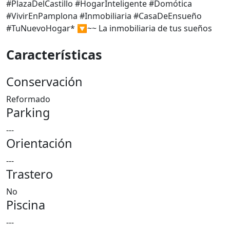
#PlazaDelCastillo #HogarInteligente #Domótica
#VivirEnPamplona #Inmobiliaria #CasaDeEnsueño
#TuNuevoHogar* 🔽~~ La inmobiliaria de tus sueños
Características
Conservación
Reformado
Parking
---
Orientación
---
Trastero
No
Piscina
---