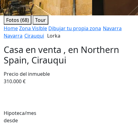
Fotos (68)
Tour
Home
Zona Vislble
Dibujar tu propia zona
Navarra
Navarra
Cirauqui
Lorka
Casa en venta , en Northern
Spain, Cirauqui
Precio del inmueble
310.000 €
Hipoteca/mes
desde