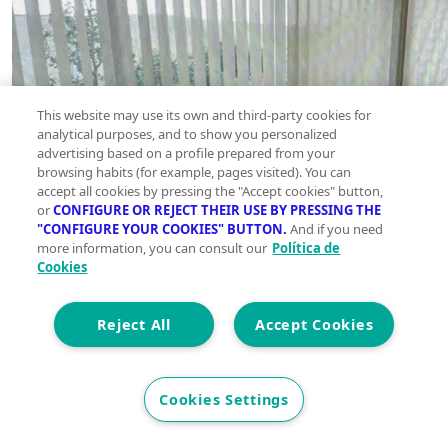
This website may use its own and third-party cookies for
analytical purposes, and to show you personalized
advertising based on a profile prepared from your
browsing habits (for example, pages visited). You can
accept all cookies by pressing the "Accept cookies" button,
or
CONFIGURE OR REJECT THEIR USE BY PRESSING THE
"CONFIGURE YOUR COOKIES" BUTTON.
And if you need
more information, you can consult our
Política de
Cookies
Reject All
Accept Cookies
Cookies Settings