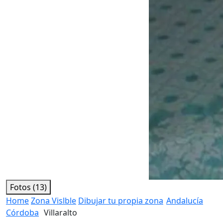
Fotos (13)
Home
Zona Vislble
Dibujar tu propia zona
Andalucía
Córdoba
Villaralto