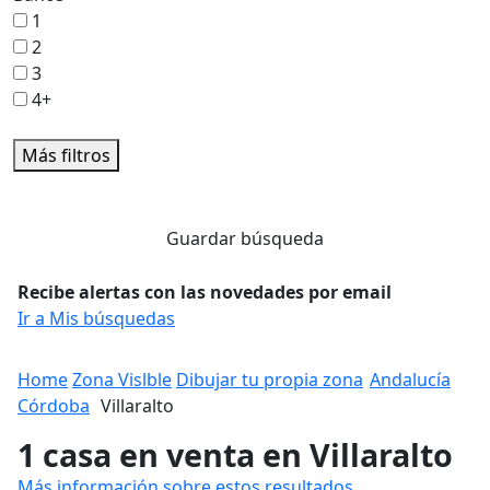
1
2
3
4+
Más filtros
Guardar búsqueda
Recibe alertas con las novedades por email
Ir a Mis búsquedas
Home
Zona Vislble
Dibujar tu propia zona
Andalucía
Córdoba
Villaralto
1 casa en venta en Villaralto
Más información sobre estos resultados