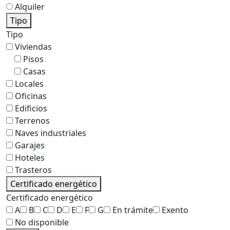
Alquiler
Tipo
Tipo
Viviendas
Pisos
Casas
Locales
Oficinas
Edificios
Terrenos
Naves industriales
Garajes
Hoteles
Trasteros
Certificado energético
Certificado energético
A
B
C
D
E
F
G
En trámite
Exento
No disponible