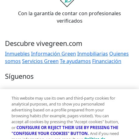
Con la garantía de contar con profesionales
verificados
Descubre vivegreen.com
Inmuebles
Información Green
Inmobiliarias
Quienes
somos
Servicios Green
Te ayudamos
Financiación
Síguenos
Contacto
This website may use its own and third-party cookies for
hola@vivegreen.com
analytical purposes, and to show you personalized
advertising based on a profile prepared from your
browsing habits (for example, pages visited). You can
accept all cookies by pressing the "Accept cookies" button,
or
CONFIGURE OR REJECT THEIR USE BY PRESSING THE
"CONFIGURE YOUR COOKIES" BUTTON.
And if you need