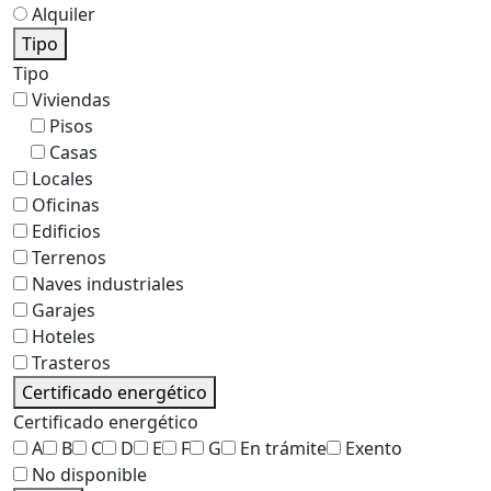
Alquiler
Tipo
Tipo
Viviendas
Pisos
Casas
Locales
Oficinas
Edificios
Terrenos
Naves industriales
Garajes
Hoteles
Trasteros
Certificado energético
Certificado energético
A
B
C
D
E
F
G
En trámite
Exento
No disponible