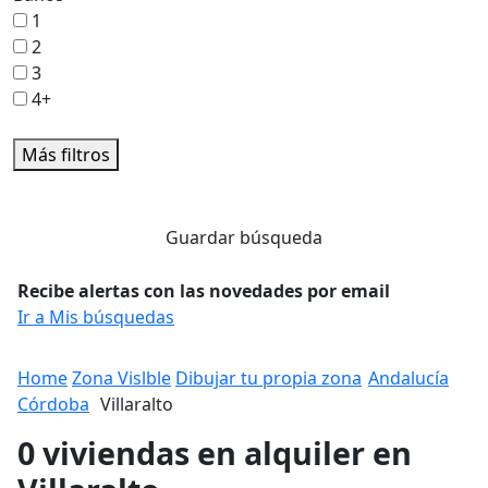
1
2
3
4+
Más filtros
Guardar búsqueda
Recibe alertas con las novedades por email
Ir a Mis búsquedas
Home
Zona Vislble
Dibujar tu propia zona
Andalucía
Córdoba
Villaralto
0 viviendas en alquiler en