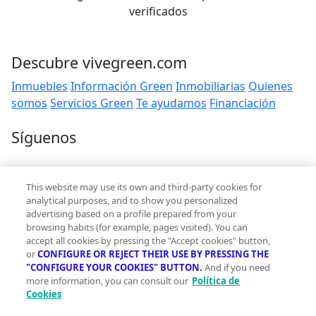
verificados
Descubre vivegreen.com
Inmuebles
Información Green
Inmobiliarias
Quienes
somos
Servicios Green
Te ayudamos
Financiación
Síguenos
Contacto
This website may use its own and third-party cookies for
hola@vivegreen.com
analytical purposes, and to show you personalized
advertising based on a profile prepared from your
browsing habits (for example, pages visited). You can
accept all cookies by pressing the "Accept cookies" button,
or
CONFIGURE OR REJECT THEIR USE BY PRESSING THE
"CONFIGURE YOUR COOKIES" BUTTON.
And if you need
more information, you can consult our
Política de
Aviso Legal
Cookies
Condiciones de uso