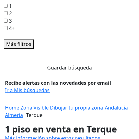
1
2
3
4+
Más filtros
Guardar búsqueda
Recibe alertas con las novedades por email
Ir a Mis búsquedas
Home
Zona Vislble
Dibujar tu propia zona
Andalucía
Almería
Terque
1 piso en venta en Terque
Más información sobre estos resultados