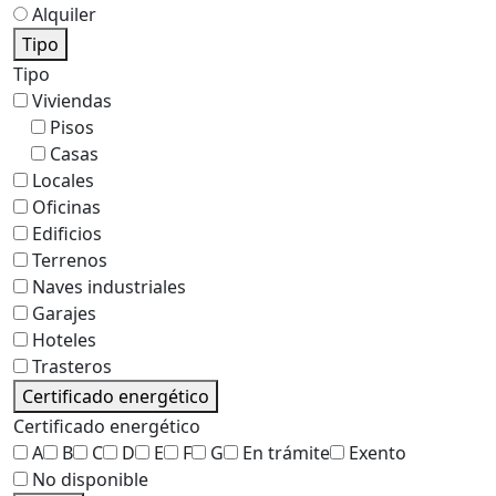
Alquiler
Tipo
Tipo
Viviendas
Pisos
Casas
Locales
Oficinas
Edificios
Terrenos
Naves industriales
Garajes
Hoteles
Trasteros
Certificado energético
Certificado energético
A
B
C
D
E
F
G
En trámite
Exento
No disponible