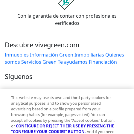
Con la garantía de contar con profesionales
verificados
Descubre vivegreen.com
Inmuebles
Información Green
Inmobiliarias
Quienes
somos
Servicios Green
Te ayudamos
Financiación
Síguenos
Contacto
This website may use its own and third-party cookies for
hola@vivegreen.com
analytical purposes, and to show you personalized
advertising based on a profile prepared from your
browsing habits (for example, pages visited). You can
accept all cookies by pressing the "Accept cookies" button,
or
CONFIGURE OR REJECT THEIR USE BY PRESSING THE
"CONFIGURE YOUR COOKIES" BUTTON.
And if you need