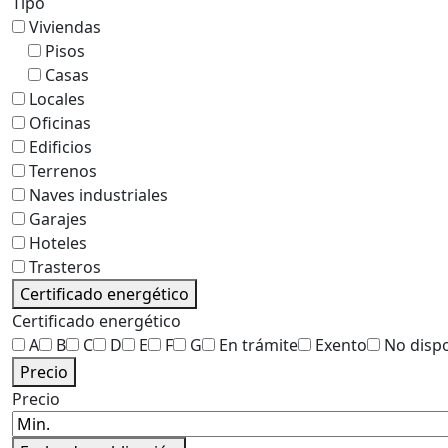
Tipo
Viviendas
Pisos
Casas
Locales
Oficinas
Edificios
Terrenos
Naves industriales
Garajes
Hoteles
Trasteros
Certificado energético
Certificado energético
A
B
C
D
E
F
G
En trámite
Exento
No disp
Precio
Precio