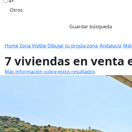
4+
Otros
Guardar búsqueda
Home
Zona Vislble
Dibujar tu propia zona
Andalucía
Mál
7 viviendas en venta 
Más información sobre estos resultados