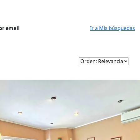
or email
Ir a Mis búsquedas