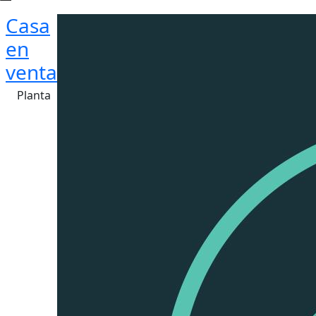
Casa
en
venta
Planta