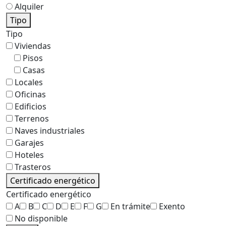
Alquiler
Tipo
Tipo
Viviendas
Pisos
Casas
Locales
Oficinas
Edificios
Terrenos
Naves industriales
Garajes
Hoteles
Trasteros
Certificado energético
Certificado energético
A
B
C
D
E
F
G
En trámite
Exento
No disponible