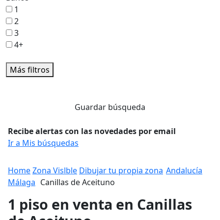
1
2
3
4+
Más filtros
Guardar búsqueda
Recibe alertas con las novedades por email
Ir a Mis búsquedas
Home
Zona Vislble
Dibujar tu propia zona
Andalucía
Málaga
Canillas de Aceituno
1 piso en venta en Canillas