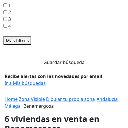
1
2
3
4+
Más filtros
Guardar búsqueda
Recibe alertas con las novedades por email
Ir a Mis búsquedas
Home
Zona Vislble
Dibujar tu propia zona
Andalucía
Málaga
Benamargosa
6 viviendas en venta en