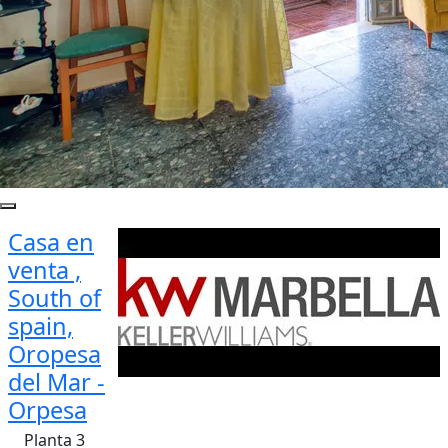
Casa en
venta ,
South of
spain,
Oropesa
del Mar -
Orpesa
Planta 3