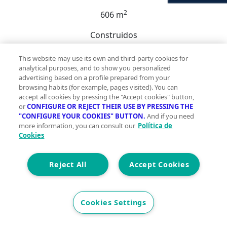
2
606 m
Construidos
0
This website may use its own and third-party cookies for
0
analytical purposes, and to show you personalized
advertising based on a profile prepared from your
Et. Energética
Cons.
G
browsing habits (for example, pages visited). You can
accept all cookies by pressing the "Accept cookies" button,
Precio
or
CONFIGURE OR REJECT THEIR USE BY PRESSING THE
65.000 €
"CONFIGURE YOUR COOKIES" BUTTON.
And if you need
more information, you can consult our
Política de
~Descubra la oportunidad perfecta de poseer una
Cookies
parcela de terreno rústico en el corazón de Canillas de
Aceituno. Esta impresionante parcela de 606 m2
Reject All
Accept Cookies
cuenta con una atractiva orientación suroeste, lo que
la hace ideal para capturar el calor del sol y las vistas
que la acompañan.~~Disfrute de un cómodo acceso a
Cookies Settings
los servicios locales mientras se deleita con la
tranquilidad de la vida rural.~Enclavada entre