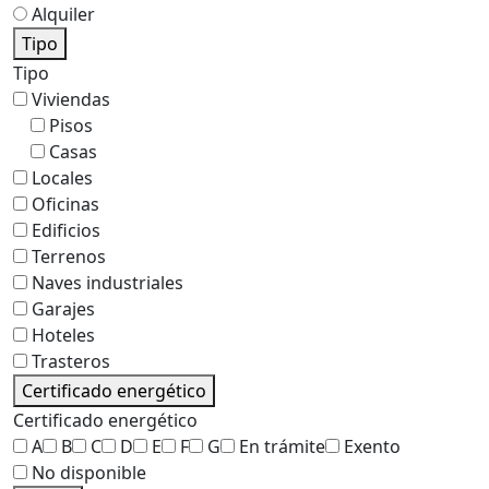
Alquiler
Tipo
Tipo
Viviendas
Pisos
Casas
Locales
Oficinas
Edificios
Terrenos
Naves industriales
Garajes
Hoteles
Trasteros
Certificado energético
Certificado energético
A
B
C
D
E
F
G
En trámite
Exento
No disponible