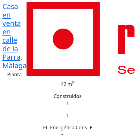
Casa
en
venta
en
calle
de la
Parra,
Málaga
Planta
2
42 m
Construidos
1
1
Et. Energética
Cons.
F