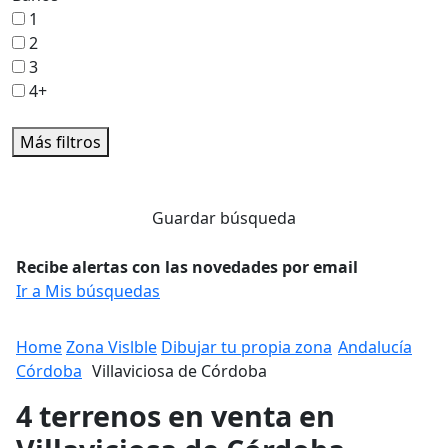
1
2
3
4+
Más filtros
Guardar búsqueda
Recibe alertas con las novedades por email
Ir a Mis búsquedas
Home
Zona Vislble
Dibujar tu propia zona
Andalucía
Córdoba
Villaviciosa de Córdoba
4 terrenos en venta en