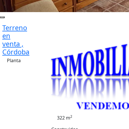
Terreno
en
venta ,
Córdoba
Planta
2
322 m