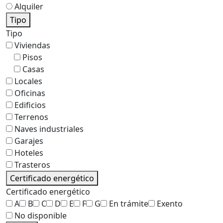
Alquiler
Tipo
Tipo
Viviendas
Pisos
Casas
Locales
Oficinas
Edificios
Terrenos
Naves industriales
Garajes
Hoteles
Trasteros
Certificado energético
Certificado energético
A
B
C
D
E
F
G
En trámite
Exento
No disponible