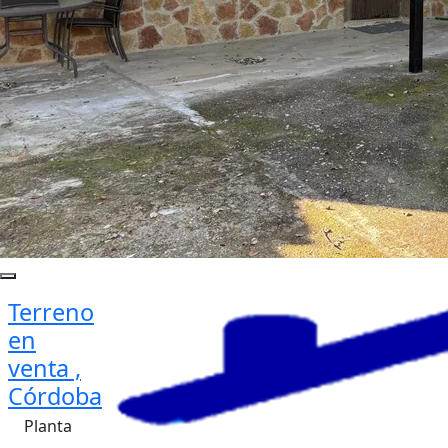
Terreno
en
venta ,
Córdoba
Planta