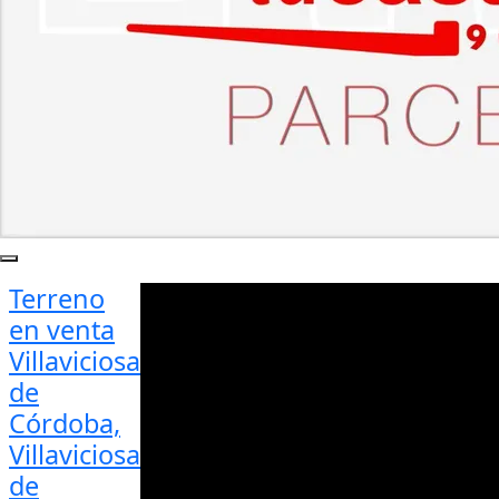
Terreno
en venta
Villaviciosa
de
Córdoba,
Villaviciosa
de