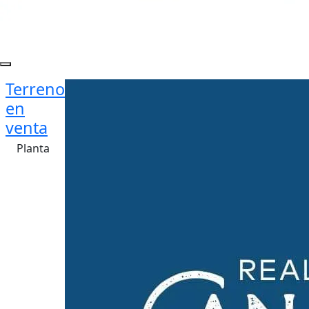
Terreno
en
venta
Planta