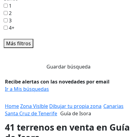
1
2
3
4+
Más filtros
Guardar búsqueda
Recibe alertas con las novedades por email
Ir a Mis búsquedas
Home
Zona Vislble
Dibujar tu propia zona
Canarias
Santa Cruz de Tenerife
Guía de Isora
41 terrenos en venta en Guía