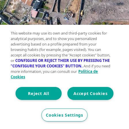
This website may use its own and third-party cookies for
analytical purposes, and to show you personalized
advertising based on a profile prepared from your
Terreno
browsing habits (for example, pages visited). You can
accept all cookies by pressing the "Accept cookies" button,
en
or
CONFIGURE OR REJECT THEIR USE BY PRESSING THE
venta
"CONFIGURE YOUR COOKIES" BUTTON.
And if you need
more information, you can consult our
Política de
GUÍA
Cookies
DE
ISORA
Reject All
Accept Cookies
Planta
Cookies Settings