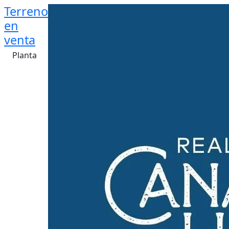
Terreno
en
venta
Planta