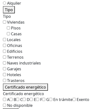
Alquiler
Tipo
Tipo
Viviendas
Pisos
Casas
Locales
Oficinas
Edificios
Terrenos
Naves industriales
Garajes
Hoteles
Trasteros
Certificado energético
Certificado energético
A
B
C
D
E
F
G
En trámite
Exento
No disponible