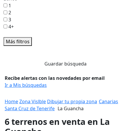
1
2
3
4+
Más filtros
Guardar búsqueda
Recibe alertas con las novedades por email
Ir a Mis búsquedas
Home
Zona Vislble
Dibujar tu propia zona
Canarias
Santa Cruz de Tenerife
La Guancha
6 terrenos en venta en La