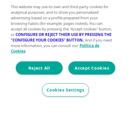
somos
Servicios Green
Te ayudamos
Financiación
This website may use its own and third-party cookies for
analytical purposes, and to show you personalized
Síguenos
advertising based on a profile prepared from your
browsing habits (for example, pages visited). You can
accept all cookies by pressing the "Accept cookies" button,
Contacto
or
CONFIGURE OR REJECT THEIR USE BY PRESSING THE
"CONFIGURE YOUR COOKIES" BUTTON.
And if you need
hola@vivegreen.com
more information, you can consult our
Política de
Cookies
Reject All
Accept Cookies
Aviso Legal
Condiciones de uso
Cookies Settings
Politica de privacidad
Política de cookies
Accesibilidad
© 2026 Vivegreen - Todos los derechos reservados - UCI
SERVICIOS PARA PROFESIONALES INMOBILIARIOS, S.A.U