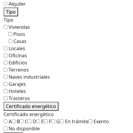
Alquiler
Tipo
Tipo
Viviendas
Pisos
Casas
Locales
Oficinas
Edificios
Terrenos
Naves industriales
Garajes
Hoteles
Trasteros
Certificado energético
Certificado energético
A
B
C
D
E
F
G
En trámite
Exento
No disponible