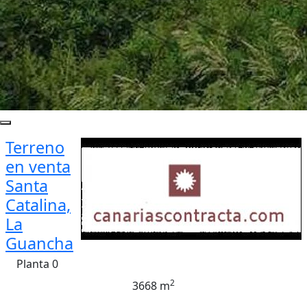
Terreno
en venta
Santa
Catalina,
La
Guancha
Planta 0
2
3668 m