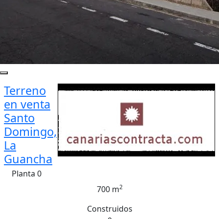
Terreno
en venta
Santo
Domingo,
La
Guancha
Planta 0
2
700 m
Construidos