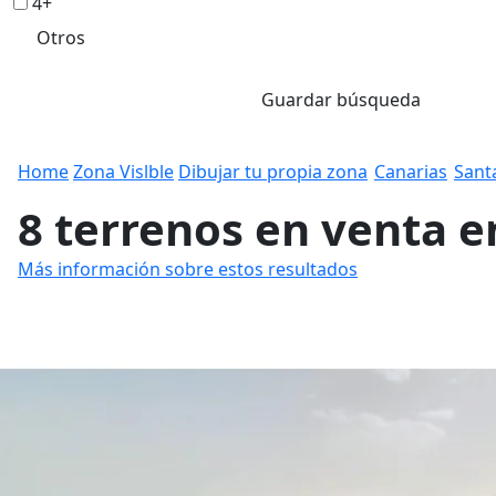
4+
Otros
Guardar búsqueda
Home
Zona Vislble
Dibujar tu propia zona
Canarias
Sant
8 terrenos en venta e
Más información sobre estos resultados