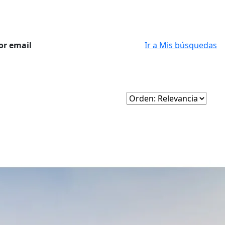
or email
Ir a Mis búsquedas