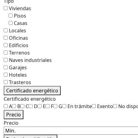
Tipo
Viviendas
Pisos
Casas
Locales
Oficinas
Edificios
Terrenos
Naves industriales
Garajes
Hoteles
Trasteros
Certificado energético
Certificado energético
A
B
C
D
E
F
G
En trámite
Exento
No disp
Precio
Precio