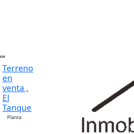
Terreno
en
venta ,
El
Tanque
Planta