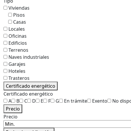
Tipo
Viviendas
Pisos
Casas
Locales
Oficinas
Edificios
Terrenos
Naves industriales
Garajes
Hoteles
Trasteros
Certificado energético
Certificado energético
A
B
C
D
E
F
G
En trámite
Exento
No disp
Precio
Precio