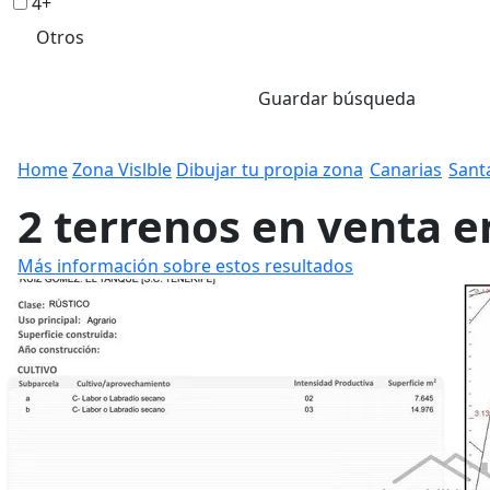
4+
Otros
Guardar búsqueda
Home
Zona Vislble
Dibujar tu propia zona
Canarias
Sant
2 terrenos en venta e
Más información sobre estos resultados