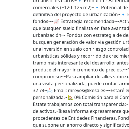
urbanísticos claros~🔹 Producto residencia
comerciales (~120–125 m2)~🔹 Potencial de 
definitiva del proyecto de urbanización~🔹 
fondos~~📈 Estrategia recomendada~~Activ
que busquen suelo finalista en fase avanzad
urbanización~- Fondos con estrategia de de
busquen generación de valor vía gestión u
una inversión en suelo con riesgo controlad
urbanísticas sólidas y recorrido de crecimie
tramo más interesante del desarrollo: antes 
produce el mayor incremento de precios.~~
compromiso~~Para ampliar detalles sobre es
una visita personalizada, puede contactarm
32 74~📩 Email: mreyes@ikesa.es~~Estaré e
personalizada.~🏡 0% Comisión para el C
Estate trabajamos con total transparencia
de activos.~Ikesa informa expresamente que
procedentes de Entidades Financieras, Fond
que supone un ahorro directo y significati