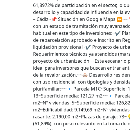
61,8972% de participación en el sector, lo q
desarrollo y capacidad de influencia en la
– Cádiz~📌 Situación en Google Maps ⏩~~📍 
con un estado de tramitación muy avanzado,
habitual en este tipo de inversiones:~✔️ P
de reparcelación aprobado e inscrito en Reg
liquidación provisional~✔️ Proyecto de ur
Requerimientos técnicos ya atendidos (marz
proyecto de urbanización~~Este escenario p
ideal para inversores que buscan entrar ant
de la revalorización.~~🏘️ Desarrollo reside
con uso residencial, con tipologías y densi
plurifamiliar:~~🔹 Parcela M1C~Superficie: 
13~Superficie media: 121,27 m2~~🔹 Parcela
m2~Nº viviendas: 5~Superficie media: 126,8
m2~Edificabilidad: 9.149,69 m2~Nº viviendas
rasante: 2.190,00 m2~Plazas de garaje: 73~💡
(61,89%), con peso relevante en la toma de