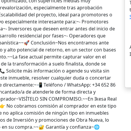
l optimizado, con superficies medias muy
revalorización, especialmente tras aprobación
Escalabilidad del proyecto, ideal para promotores o
o especialmente interesante para:~- Promotores
a~- Inversores que deseen entrar antes del inicio de
sarrollo residencial por fases~- Operadores que
rbanística~~🚀 Conclusión~Nos encontramos ante
o y alto potencial de retorno, en un sector con bases
nto.~~La fase actual permite capturar valor en el
de la transformación a suelo finalista, donde se
 Solicite más información o agende su visita sin
te inmueble, resolver cualquier duda o concertar
e directamente:~📲 Teléfono / WhatsApp: +34 652 86
ncantado/a de atenderle de forma directa y
omprador~VISÍTELO SIN COMPROMISO.~~En Ikesa Real
:~👉 No cobramos comisión al comprador en este tipo
 no aplica comisión de ningún tipo en inmuebles
os de Inversión y promociones de Obra Nueva, lo
vo en su compra.~~🔐 Garantía y confianza~🌐