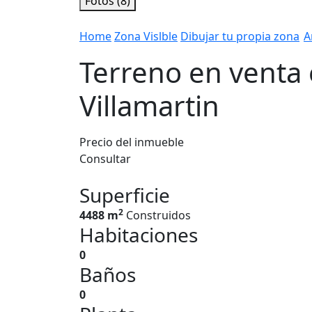
Fotos (8)
Home
Zona Vislble
Dibujar tu propia zona
A
Terreno en venta 
Villamartin
Precio del inmueble
Consultar
Superficie
2
4488 m
Construidos
Habitaciones
0
Baños
0