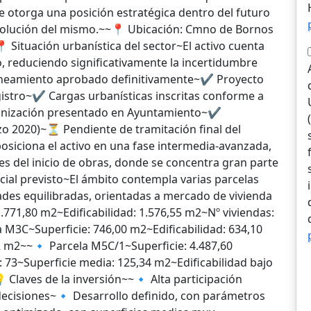
ue otorga una posición estratégica dentro del futuro
 evolución del mismo.~~📍 Ubicación: Cmno de Bornos
Situación urbanística del sector~El activo cuenta
 reduciendo significativamente la incertidumbre
laneamiento aprobado definitivamente~✔️ Proyecto
istro~✔️ Cargas urbanísticas inscritas conforme a
banización presentado en Ayuntamiento~✔️
o 2020)~⏳ Pendiente de tramitación final del
osiciona el activo en una fase intermedia-avanzada,
es del inicio de obras, donde se concentra gran parte
ncial previsto~El ámbito contempla varias parcelas
dades equilibradas, orientadas a mercado de vivienda
1.771,80 m2~Edificabilidad: 1.576,55 m2~Nº viviendas:
 M3C~Superficie: 746,00 m2~Edificabilidad: 634,10
2 m2~~🔹 Parcela M5C/1~Superficie: 4.487,60
: 73~Superficie media: 125,34 m2~Edificabilidad bajo
 Claves de la inversión~~🔹 Alta participación
 decisiones~🔹 Desarrollo definido, con parámetros