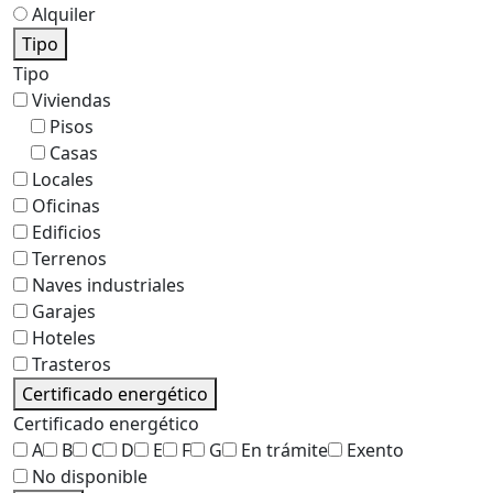
Alquiler
Tipo
Tipo
Viviendas
Pisos
Casas
Locales
Oficinas
Edificios
Terrenos
Naves industriales
Garajes
Hoteles
Trasteros
Certificado energético
Certificado energético
A
B
C
D
E
F
G
En trámite
Exento
No disponible