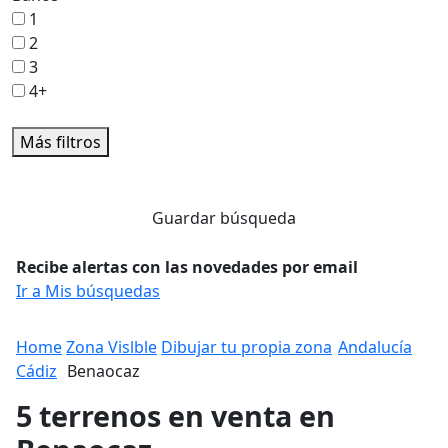
1
2
3
4+
Más filtros
Guardar búsqueda
Recibe alertas con las novedades por email
Ir a Mis búsquedas
Home
Zona Vislble
Dibujar tu propia zona
Andalucía
Cádiz
Benaocaz
5 terrenos en venta en