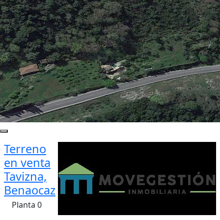
Terreno
en venta
Tavizna,
Benaocaz
Planta 0