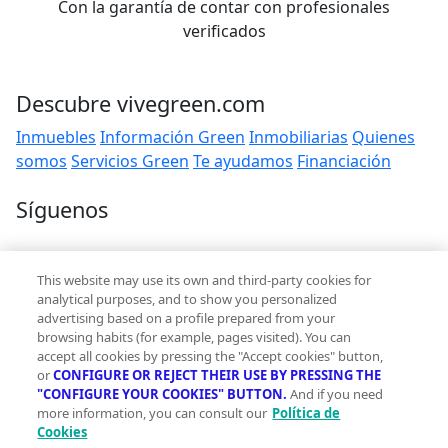
Con la garantía de contar con profesionales
verificados
Descubre vivegreen.com
Inmuebles
Información Green
Inmobiliarias
Quienes
somos
Servicios Green
Te ayudamos
Financiación
Síguenos
Contacto
This website may use its own and third-party cookies for
hola@vivegreen.com
analytical purposes, and to show you personalized
advertising based on a profile prepared from your
browsing habits (for example, pages visited). You can
accept all cookies by pressing the "Accept cookies" button,
or
CONFIGURE OR REJECT THEIR USE BY PRESSING THE
"CONFIGURE YOUR COOKIES" BUTTON.
And if you need
more information, you can consult our
Política de
Aviso Legal
Cookies
Condiciones de uso