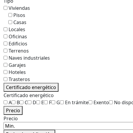
Tipo
Viviendas
Pisos
Casas
Locales
Oficinas
Edificios
Terrenos
Naves industriales
Garajes
Hoteles
Trasteros
Certificado energético
Certificado energético
A
B
C
D
E
F
G
En trámite
Exento
No disp
Precio
Precio