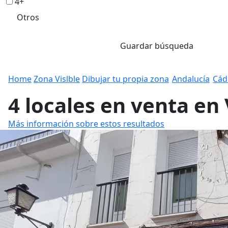
4+
Otros
Guardar búsqueda
Home
Zona Vislble
Dibujar tu propia zona
Andalucía
Cád
4 locales en venta en 
Más información sobre estos resultados