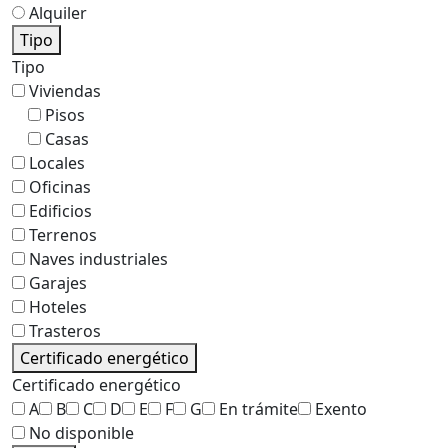
Alquiler
Tipo
Tipo
Viviendas
Pisos
Casas
Locales
Oficinas
Edificios
Terrenos
Naves industriales
Garajes
Hoteles
Trasteros
Certificado energético
Certificado energético
A
B
C
D
E
F
G
En trámite
Exento
No disponible