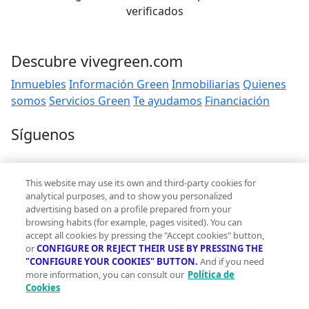
verificados
Descubre vivegreen.com
Inmuebles
Información Green
Inmobiliarias
Quienes
somos
Servicios Green
Te ayudamos
Financiación
Síguenos
Contacto
This website may use its own and third-party cookies for
hola@vivegreen.com
analytical purposes, and to show you personalized
advertising based on a profile prepared from your
browsing habits (for example, pages visited). You can
accept all cookies by pressing the "Accept cookies" button,
or
CONFIGURE OR REJECT THEIR USE BY PRESSING THE
"CONFIGURE YOUR COOKIES" BUTTON.
And if you need
more information, you can consult our
Política de
Aviso Legal
Cookies
Condiciones de uso