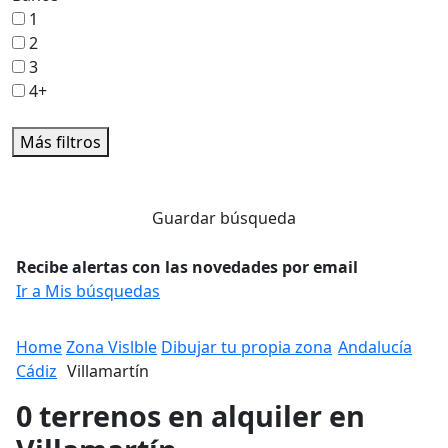
1
2
3
4+
Más filtros
Guardar búsqueda
Recibe alertas con las novedades por email
Ir a Mis búsquedas
Home
Zona Vislble
Dibujar tu propia zona
Andalucía
Cádiz
Villamartín
0 terrenos en alquiler en