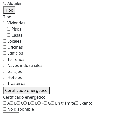
Alquiler
Tipo
Tipo
Viviendas
Pisos
Casas
Locales
Oficinas
Edificios
Terrenos
Naves industriales
Garajes
Hoteles
Trasteros
Certificado energético
Certificado energético
A
B
C
D
E
F
G
En trámite
Exento
No disponible