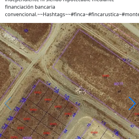
financiación bancaria
convencional.~~Hashtags~~#finca~#fincarustica~#m