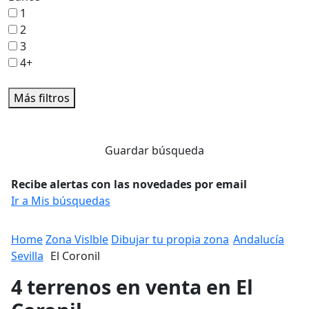
1
2
3
4+
Más filtros
Guardar búsqueda
Recibe alertas con las novedades por email
Ir a Mis búsquedas
Home
Zona Vislble
Dibujar tu propia zona
Andalucía
Sevilla
El Coronil
4 terrenos en venta en El