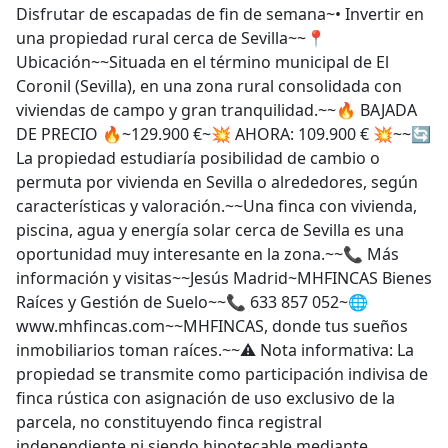
Disfrutar de escapadas de fin de semana~• Invertir en
una propiedad rural cerca de Sevilla~~📍
Ubicación~~Situada en el término municipal de El
Coronil (Sevilla), en una zona rural consolidada con
viviendas de campo y gran tranquilidad.~~🔥 BAJADA
DE PRECIO 🔥~129.900 €~💥 AHORA: 109.900 € 💥~~🔄
La propiedad estudiaría posibilidad de cambio o
permuta por vivienda en Sevilla o alrededores, según
características y valoración.~~Una finca con vivienda,
piscina, agua y energía solar cerca de Sevilla es una
oportunidad muy interesante en la zona.~~📞 Más
información y visitas~~Jesús Madrid~MHFINCAS Bienes
Raíces y Gestión de Suelo~~📞 633 857 052~🌐
www.mhfincas.com~~MHFINCAS, donde tus sueños
inmobiliarios toman raíces.~~⚠️ Nota informativa: La
propiedad se transmite como participación indivisa de
finca rústica con asignación de uso exclusivo de la
parcela, no constituyendo finca registral
independiente ni siendo hipotecable mediante