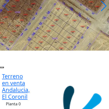
Terreno
en venta
Andalucia,
El Coronil
Planta 0