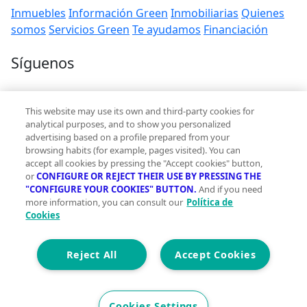
Inmuebles
Información Green
Inmobiliarias
Quienes
somos
Servicios Green
Te ayudamos
Financiación
Síguenos
Contacto
This website may use its own and third-party cookies for
hola@vivegreen.com
analytical purposes, and to show you personalized
advertising based on a profile prepared from your
browsing habits (for example, pages visited). You can
accept all cookies by pressing the "Accept cookies" button,
or
CONFIGURE OR REJECT THEIR USE BY PRESSING THE
"CONFIGURE YOUR COOKIES" BUTTON.
And if you need
more information, you can consult our
Política de
Aviso Legal
Cookies
Condiciones de uso
Politica de privacidad
Política de cookies
Reject All
Accept Cookies
Accesibilidad
© 2026 Vivegreen - Todos los derechos reservados - UCI
Cookies Settings