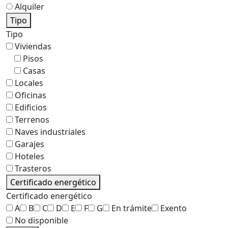
Alquiler
Tipo
Tipo
Viviendas
Pisos
Casas
Locales
Oficinas
Edificios
Terrenos
Naves industriales
Garajes
Hoteles
Trasteros
Certificado energético
Certificado energético
A
B
C
D
E
F
G
En trámite
Exento
No disponible