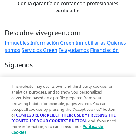
Con la garantía de contar con profesionales
verificados
Descubre vivegreen.com
Inmuebles
Información Green
Inmobiliarias
Quienes
somos
Servicios Green
Te ayudamos
Financiación
Síguenos
Contacto
This website may use its own and third-party cookies for
hola@vivegreen.com
analytical purposes, and to show you personalized
advertising based on a profile prepared from your
browsing habits (for example, pages visited). You can
accept all cookies by pressing the "Accept cookies" button,
or
CONFIGURE OR REJECT THEIR USE BY PRESSING THE
"CONFIGURE YOUR COOKIES" BUTTON.
And if you need
more information, you can consult our
Política de
Aviso Legal
Cookies
Condiciones de uso