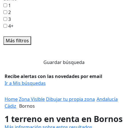
1
2
3
4+
Más filtros
Guardar búsqueda
Recibe alertas con las novedades por email
Ir a Mis búsquedas
Home
Zona Vislble
Dibujar tu propia zona
Andalucía
Cádiz
Bornos
1 terreno en venta en Bornos
Más información sobre estos resultados