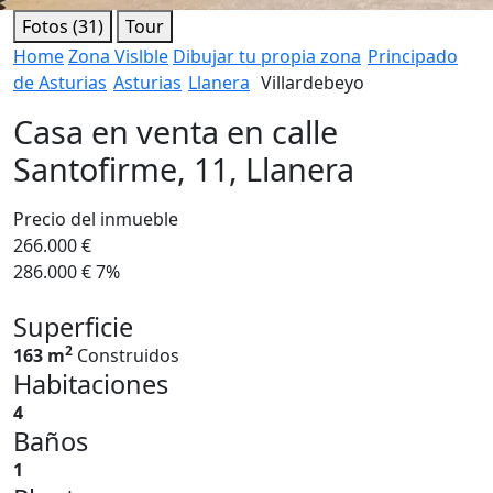
Fotos (31)
Tour
Home
Zona Vislble
Dibujar tu propia zona
Principado
de Asturias
Asturias
Llanera
Villardebeyo
Casa en venta en calle
Santofirme, 11, Llanera
Precio del inmueble
266.000 €
286.000 €
7%
Superficie
2
163 m
Construidos
Habitaciones
4
Baños
1