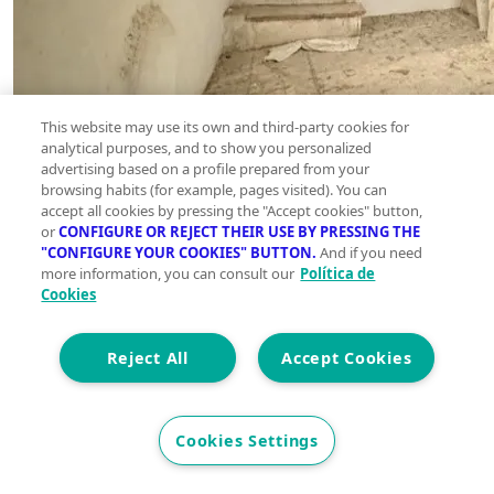
This website may use its own and third-party cookies for
analytical purposes, and to show you personalized
advertising based on a profile prepared from your
browsing habits (for example, pages visited). You can
accept all cookies by pressing the "Accept cookies" button,
or
CONFIGURE OR REJECT THEIR USE BY PRESSING THE
"CONFIGURE YOUR COOKIES" BUTTON.
And if you need
more information, you can consult our
Política de
Cookies
Reject All
Accept Cookies
Cookies Settings