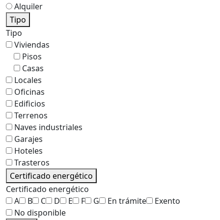
Alquiler
Tipo
Tipo
Viviendas
Pisos
Casas
Locales
Oficinas
Edificios
Terrenos
Naves industriales
Garajes
Hoteles
Trasteros
Certificado energético
Certificado energético
A
B
C
D
E
F
G
En trámite
Exento
No disponible