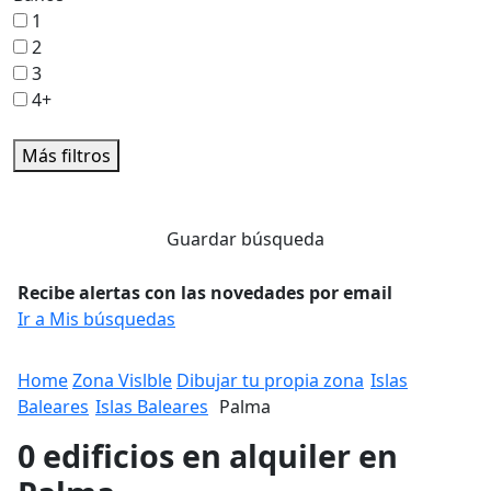
1
2
3
4+
Más filtros
Guardar búsqueda
Recibe alertas con las novedades por email
Ir a Mis búsquedas
Home
Zona Vislble
Dibujar tu propia zona
Islas
Baleares
Islas Baleares
Palma
0 edificios en alquiler en