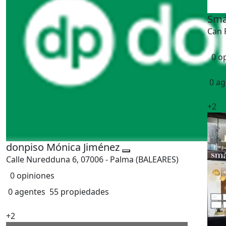
Sm
Can P
0 o
0 ag
+2
donpiso Mónica Jiménez
Calle Nuredduna 6, 07006 - Palma (BALEARES)
0 opiniones
0 agentes
55 propiedades
+2