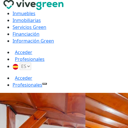
Inmuebles
Inmobiliarias
Servicios Green
Financiación
Información Green
Acceder
Profesionales
Acceder
Profesionales