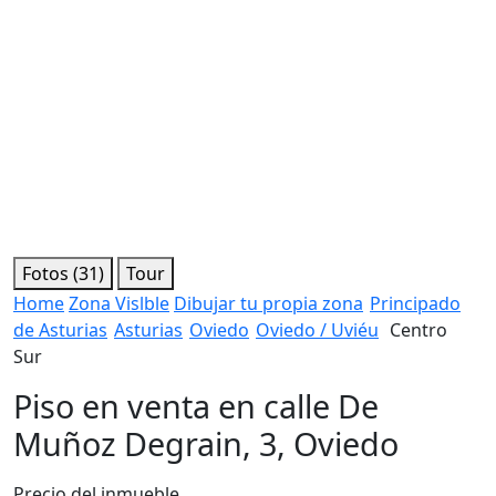
Fotos (31)
Tour
Home
Zona Vislble
Dibujar tu propia zona
Principado
de Asturias
Asturias
Oviedo
Oviedo / Uviéu
Centro
Sur
Piso en venta en calle De
Muñoz Degrain, 3, Oviedo
Precio del inmueble